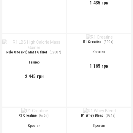
1 435 грн
R1 Creatine
(390 г)
Креатин
Rule One (R1) Mass Gainer
(5200 г)
Гейнер
1 165 грн
2 445 грн
R1 Creatine
(676 г)
R1 Whey Blend
(924 г)
Креатин
Протеїн