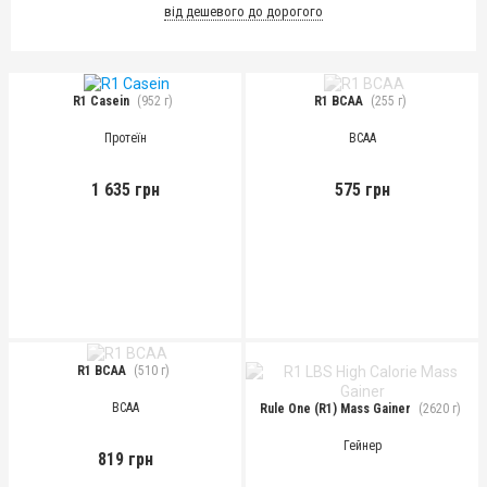
від дешевого до дорогого
R1 Casein
(952 г)
R1 BCAA
(255 г)
Протеїн
BCAA
1 635 грн
575 грн
R1 BCAA
(510 г)
BCAA
Rule One (R1) Mass Gainer
(2620 г)
Гейнер
819 грн