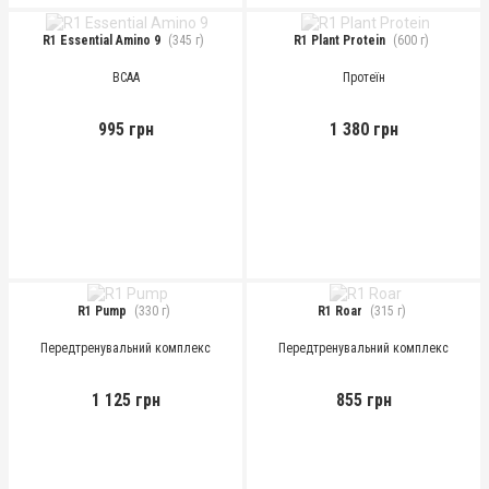
R1 Essential Amino 9
(345 г)
R1 Plant Protein
(600 г)
BCAA
Протеїн
995 грн
1 380 грн
R1 Pump
(330 г)
R1 Roar
(315 г)
Передтренувальний комплекс
Передтренувальний комплекс
1 125 грн
855 грн