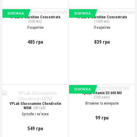
ЗНИЖКА
ЗНИЖКА
VPLab L-Carnitine Concentrate
VPLab L-Carnitine Concentrate
(500 мл)
(1000 мл)
Л-карнітин
Л-карнітин
485 грн
839 грн
ЗНИЖКА
VpLab Vitamin D3 600 МО
(120 капс)
Вітаміни та мінерали
VPLab Glucosamine Chondroitin
MSM
(90 таб)
Суглоби і зв'язки
99 грн
549 грн