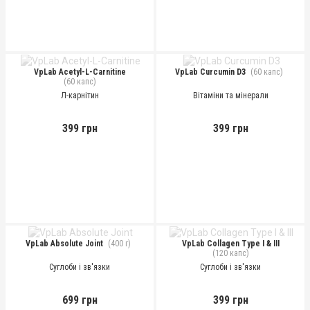
VpLab Acetyl-L-Carnitine
VpLab Curcumin D3
(60 капс)
(60 капс)
Л-карнітин
Вітаміни та мінерали
399 грн
399 грн
VpLab Absolute Joint
(400 г)
VpLab Collagen Type I & III
(120 капс)
Суглоби і зв'язки
Суглоби і зв'язки
699 грн
399 грн