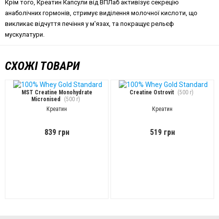
Крім того, Креатин Капсули від ВПЛаб активізує секрецію
анаболічних гормонів, стримує виділення молочної кислоти, що
викликає відчуття печіння у м'язах, та покращує рельєф
мускулатури.
СХОЖІ ТОВАРИ
MST Creatine Monohydrate
Creatine Ostrovit
(500 г)
Micronised
(500 г)
Креатин
Креатин
839 грн
519 грн