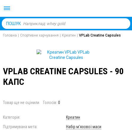
Body Market №1 магаз
ПОШУК
Головна
|
Спортивне харчування
|
Креатин
|
VPLab Creatine Capsules
VPLAB CREATINE CAPSULES - 90
КАПС
Товар ще не оцінили
Голосів:
0
Категорія:
Креатин
Підтримувана мета:
Набір м'язової маси