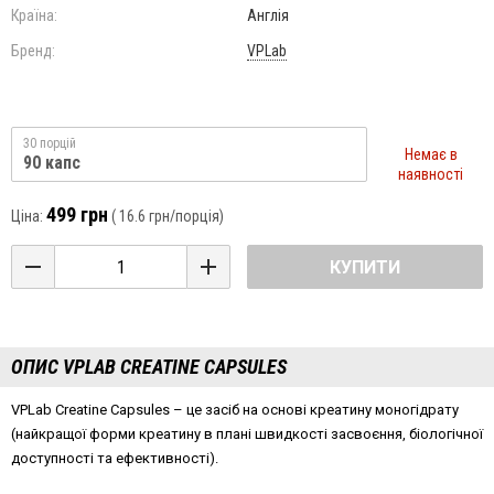
Країна:
Англія
Бренд:
VPLab
30 порцій
Немає в
90 капс
наявності
499 грн
Ціна:
(
16.6 грн
/порція)
КУПИТИ
ОПИС VPLAB CREATINE CAPSULES
VPLab Creatine Capsules – це засіб на основі креатину моногідрату
(найкращої форми креатину в плані швидкості засвоєння, біологічної
доступності та ефективності).