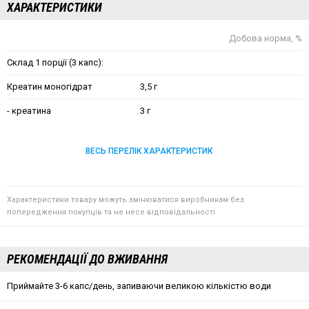
ХАРАКТЕРИСТИКИ
Добова норма, %
Склад 1 порції (3 капс):
Креатин моногідрат
3,5 г
- креатина
3 г
ВЕСЬ ПЕРЕЛІК ХАРАКТЕРИСТИК
Характеристики товару можуть змінюватися виробникам без
попередження покупців та не несе відповідальності
РЕКОМЕНДАЦІЇ ДО ВЖИВАННЯ
Приймайте 3-6 капс/день, запиваючи великою кількістю води