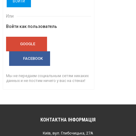
ВОЙТИ
Или
Войти как пользователь
GOOGLE
FACEBOOK
Мы не передаем социальным сетям никаких
данных и не постим ничего у вас на стенах!
КОНТАКТНА ІНФОРМАЦІЯ
Київ, вул. Глибочицька, 27А