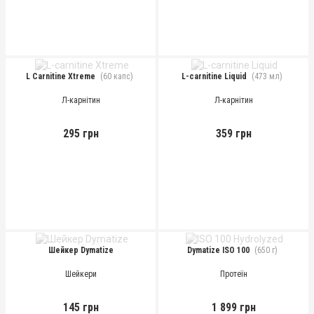
L Carnitine Xtreme
(60 капс)
L-carnitine Liquid
(473 мл)
Л-карнітин
Л-карнітин
295 грн
359 грн
Шейкер Dymatize
Dymatize ISO 100
(650 г)
Шейкери
Протеїн
145 грн
1 899 грн