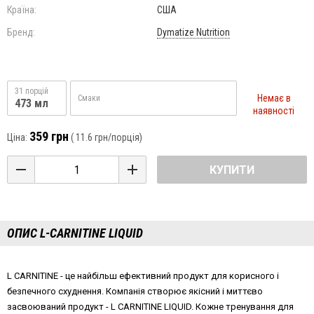
Країна:
США
Бренд:
Dymatize Nutrition
31 порцій
Немає в
Смаки
473 мл
наявності
359 грн
Ціна:
(
11.6 грн
/порція)
КУПИТИ
ОПИС L-CARNITINE LIQUID
L
CARNITINE
- це найбільш ефективний продукт для корисного і
безпечного схуднення. Компанія створює якісний і миттєво
засвоюваний продукт - L CARNITINE LIQUID. Кожне тренування для