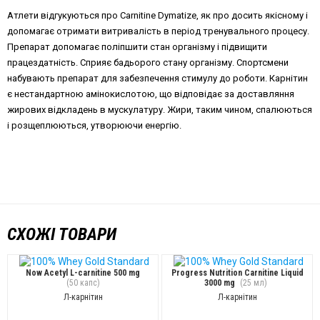
Атлети відгукуються про Carnitine Dymatize, як про досить якісному і
допомагає отримати витривалість в період тренувального процесу.
Препарат допомагає поліпшити стан організму і підвищити
працездатність. Сприяє бадьорого стану організму. Спортсмени
набувають препарат для забезпечення стимулу до роботи. Карнітин
є нестандартною амінокислотою, що відповідає за доставляння
жирових відкладень в мускулатуру. Жири, таким чином, спалюються
і розщеплюються, утворюючи енергію.
СХОЖІ ТОВАРИ
Now Acetyl L-carnitine 500 mg
Progress Nutrition Carnitine Liquid
(50 капс)
3000 mg
(25 мл)
Л-карнітин
Л-карнітин