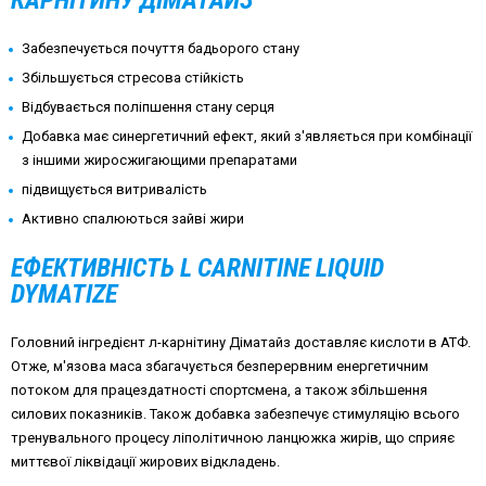
КАРНІТИНУ ДІМАТАЙЗ
Забезпечується почуття бадьорого стану
Збільшується стресова стійкість
Відбувається поліпшення стану серця
Добавка має синергетичний ефект, який з'являється при комбінації
з іншими жиросжигающими препаратами
підвищується витривалість
Активно спалюються зайві жири
ЕФЕКТИВНІСТЬ L CARNITINE LIQUID
DYMATIZE
Головний інгредієнт л-карнітину Діматайз доставляє кислоти в АТФ.
Отже, м'язова маса збагачується безперервним енергетичним
потоком для працездатності спортсмена, а також збільшення
силових показників. Також добавка забезпечує стимуляцію всього
тренувального процесу ліполітичною ланцюжка жирів, що сприяє
миттєвої ліквідації жирових відкладень.