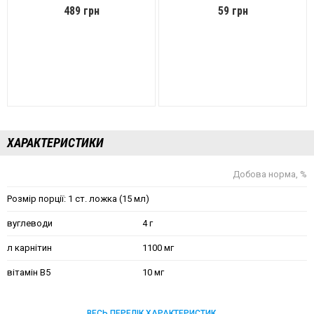
489 грн
59 грн
ХАРАКТЕРИСТИКИ
Добова норма, %
Розмір порції: 1 ст. ложка (15 мл)
вуглеводи
4 г
л карнітин
1100 мг
вітамін В5
10 мг
ВЕСЬ ПЕРЕЛІК ХАРАКТЕРИСТИК