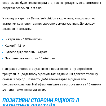
спортсмена буде тільки за радість, так як продукт має властивості
енергозабезпечення м'язів.
У складі л карнітин
Dymatize
Nutrition є
фруктоза, яка дозволяє
активним компонентам прискорено всмоктуватися. До складу
додавання входить:
L-
карнітин - 1100 міліграм
Калорії - 12 гр
Вуглеводні речовини - 4 грам
Пантотенова кислота - 10 міліграм
Найкраще використовувати по 1 порції на початку аеробного
тренування і додаткову в результаті здійснення довгого тренінгу
саме в їх період. Розвести добваленіе варто в рідини або
соковмісних напоїв. Найефективнішим є застосування за 15 хвилин
до навантаження на організм.
ПОЗИТИВНІ СТОРОНИ РІДКОГО Л