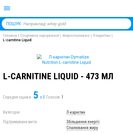
Body Market №1 магаз
ПОШУК
Головна
|
Спортивне харчування
|
Жироспалювачі
|
Л-карнітин
|
L-carnitine Liquid
L-CARNITINE LIQUID - 473 МЛ
5
Середня оцінка:
з
5
Голосів:
1
Категорія:
Л-карнітин
Підтримувана мета:
Збільшення енергії
Спалювання жиру