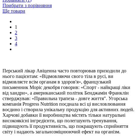
Прибрати з порівняння
Ще товари
1
2
3
4
Перський лікар Авіценна часто повторював приходили до
нього пацієнтам: «Відмовляючи свого тіла в русі, ви
відмовляєте всім органам в здоров'я», французький
письменник Моріс декобря говорив: «Спорт - найкращі ліки
від хандри», а американський політик Бенджамін Франклін
стверджував: «Правильна трапеза - довге життя". Угорська
компанія Progress Nutrition поєднала всі ці висловлювання
воєдино і створила унікальну продукцію для активних людей.
Харчові добавки її виробництва містять тільки натуральні
високоякісні інгредієнти, що полегшують тренування,
підвищують її продуктивність, що покращують сприйняття
світу і надають загальнозміцнюючий ефект на організм.