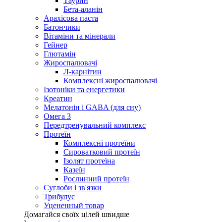
Таурин
Бета-аланін
Арахісова паста
Батончики
Вітаміни та мінерали
Гейнер
Глютамін
Жироспалювачі
Л-карнітин
Комплексні жироспалювачі
Ізотоніки та енергетики
Креатин
Мелатонін і GABA (для сну)
Омега 3
Передтренувальний комплекс
Протеїн
Комплексні протеїни
Сироватковий протеїн
Ізолят протеїна
Казеїн
Рослинний протеїн
Суглоби і зв'язки
Трибулус
Уцененный товар
Домагайся своїх цілей швидше