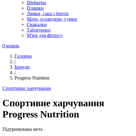
Шейкери
Пляшки
Лямки, гаки і бинти
Мати, еспандери, гумки
Скакалки
Таблетниці
М'ячі для фітнесу
0
кошик
Головна
|
Бренди
|
Progress Nutrition
Спортивне харчування
Спортивне харчування
Progress Nutrition
Підтримувана мета