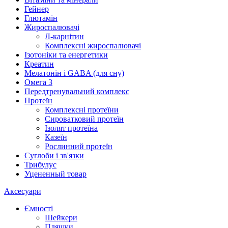
Гейнер
Глютамін
Жироспалювачі
Л-карнітин
Комплексні жироспалювачі
Ізотоніки та енергетики
Креатин
Мелатонін і GABA (для сну)
Омега 3
Передтренувальний комплекс
Протеїн
Комплексні протеїни
Сироватковий протеїн
Ізолят протеїна
Казеїн
Рослинний протеїн
Суглоби і зв'язки
Трибулус
Уцененный товар
Аксесуари
Ємності
Шейкери
Пляшки