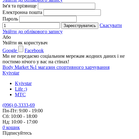
Ім'я та прізвище
Електронна пошта
Пароль
Скасувати
Зареєструватись
Увійти до облікового запису
Або
Увійти як користувач
Google
Facebook
Ми не передаємо соціальним мережам жодних даних і не
постимо нічого у вас на стінах!
Body Market №1 магазин спортивного харчування
Kyivstar
Kyivstar
Life :)
MTC
(096) 0-3333-69
Пн-Пт: 9:00 - 19:00
Сб: 10:00 - 18:00
Нд: 10:00 - 17:00
0
кошик
Підписуйтесь