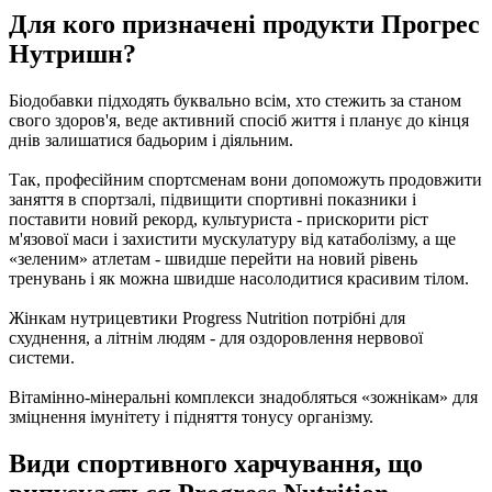
Для кого призначені продукти Прогрес
Нутришн?
Біодобавки підходять буквально всім, хто стежить за станом
свого здоров'я, веде активний спосіб життя і планує до кінця
днів залишатися бадьорим і діяльним.
Так, професійним спортсменам вони допоможуть продовжити
заняття в спортзалі, підвищити спортивні показники і
поставити новий рекорд, культуриста - прискорити ріст
м'язової маси і захистити мускулатуру від катаболізму, а ще
«зеленим» атлетам - швидше перейти на новий рівень
тренувань і як можна швидше насолодитися красивим тілом.
Жінкам нутрицевтики Progress Nutrition потрібні для
схуднення, а літнім людям - для оздоровлення нервової
системи.
Вітамінно-мінеральні комплекси знадобляться «зожнікам» для
зміцнення імунітету і підняття тонусу організму.
Види спортивного харчування, що