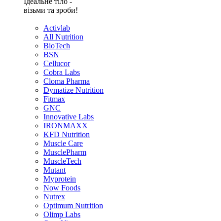
Ідеальне тіло -
візьми та зроби!
Activlab
All Nutrition
BioTech
BSN
Cellucor
Cobra Labs
Cloma Pharma
Dymatize Nutrition
Fitmax
GNC
Innovative Labs
IRONMAXX
KFD Nutrition
Muscle Care
MusclePharm
MuscleTech
Mutant
Myprotein
Now Foods
Nutrex
Optimum Nutrition
Olimp Labs