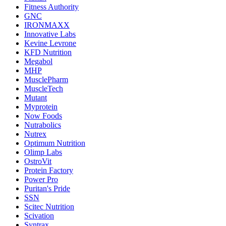
Fitness Authority
GNC
IRONMAXX
Innovative Labs
Kevine Levrone
KFD Nutrition
Megabol
MHP
MusclePharm
MuscleTech
Mutant
Myprotein
Now Foods
Nutrabolics
Nutrex
Optimum Nutrition
Olimp Labs
OstroVit
Protein Factory
Power Pro
Puritan's Pride
SSN
Scitec Nutrition
Scivation
Syntrax