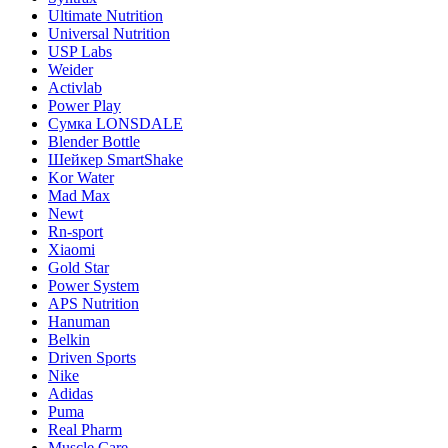
Ultimate Nutrition
Universal Nutrition
USP Labs
Weider
Activlab
Power Play
Cумка LONSDALE
Blender Bottle
Шейкер SmartShake
Kor Water
Mad Max
Newt
Rn-sport
Xiaomi
Gold Star
Power System
APS Nutrition
Hanuman
Belkin
Driven Sports
Nike
Adidas
Puma
Real Pharm
Muscle Care