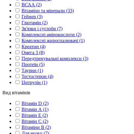
ВСАА
(2)
Вітаміни та мінерали
(33)
Гейнер
(3)
Глютамін
(2)
Зв'язки і суглоби
(7)
Комплексні амінокислоти
(2)
Комплексні жироспалювачі
(1)
Креатин
(4)
Омега 3
(8)
Передтренувальні комплекси
(3)
Протеїн
(5)
Таурин
(1)
Тестостерон
(4)
Цитрулін
(1)
Вид вітамінів
Вітамін D
(2)
Вітамін А
(1)
Вітамін Е
(2)
Вітамін С
(2)
Вітаміни B
(2)
Для мозку
(7)