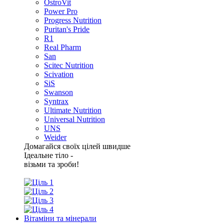
OstroVit
Power Pro
Progress Nutrition
Puritan's Pride
R1
Real Pharm
San
Scitec Nutrition
Scivation
SiS
Swanson
Syntrax
Ultimate Nutrition
Universal Nutrition
UNS
Weider
Домагайся своїх цілей швидше
Ідеальне тіло -
візьми та зроби!
Вітаміни та мінерали