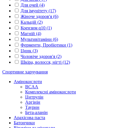
Для очей
(4)
Для імунітету
(17)
Жіноче здоров'я
(6)
Кальцій
(2)
Коензим q10
(1)
Магній
(4)
Мультивітаміни
(6)
Ферменти, Пробіотики
(1)
Цинк
(3)
Чоловіче здоров'я
(2)
Шкіра, волосся, нігті
(12)
Спортивне харчування
Амінокислоти
BCAA
Комплексні амінокислоти
Цитрулін
Аргінін
Таурин
Бета-аланін
Арахісова паста
Батончики
Вітаміни та мінерали