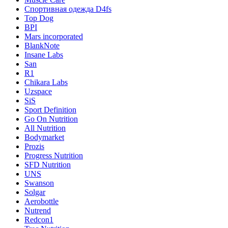
Cпортивная одежда D4fs
Top Dog
BPI
Mars incorporated
BlankNote
Insane Labs
San
R1
Chikara Labs
Uzspace
SiS
Sport Definition
Go On Nutrition
All Nutrition
Bodymarket
Prozis
Progress Nutrition
SFD Nutrition
UNS
Swanson
Solgar
Aerobottle
Nutrend
Redcon1