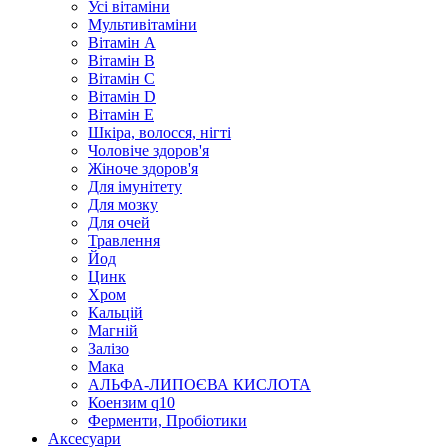
Усі вітаміни
Мультивітаміни
Вітамін А
Вітамін B
Вітамін С
Вітамін D
Вітамін Е
Шкіра, волосся, нігті
Чоловіче здоров'я
Жіноче здоров'я
Для імунітету
Для мозку
Для очей
Травлення
Йод
Цинк
Хром
Кальцій
Магній
Залізо
Мака
АЛЬФА-ЛИПОЄВА КИСЛОТА
Коензим q10
Ферменти, Пробіотики
Аксесуари