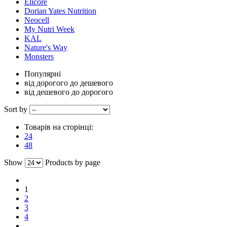
Elicore
Dorian Yates Nutrition
Neocell
My Nutri Week
KAL
Nature's Way
Monsters
Популярні
від дорогого до дешевого
від дешевого до дорогого
Sort by
Товарів на сторінці:
24
48
Show
Products by page
1
2
3
4