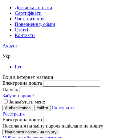
Доставка і оплата
Сертифікати
Часті питання
Повернення, обмін
Статті
Контакти
Акаунт
Укр
Рус
Вхід в інтернет-магазин
Електронна пошта
Пароль
Забули пароль?
Запам'ятати мене
Скасувати
Увійти
Реєстрація
Електронна пошта
Посилання на зміну пароля надіслано на пошту
Надіслати пароль на пошту
Увійти до облікового запису