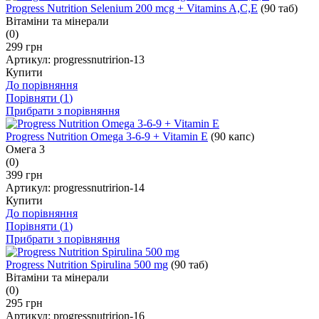
Progress Nutrition Selenium 200 mcg + Vitamins A,C,E
(90 таб)
Вітаміни та мінерали
(0)
299 грн
Артикул:
progressnutririon-13
Купити
До порівняння
Порівняти (
1
)
Прибрати з порівняння
Progress Nutrition Omega 3-6-9 + Vitamin E
(90 капс)
Омега 3
(0)
399 грн
Артикул:
progressnutririon-14
Купити
До порівняння
Порівняти (
1
)
Прибрати з порівняння
Progress Nutrition Spirulina 500 mg
(90 таб)
Вітаміни та мінерали
(0)
295 грн
Артикул:
progressnutririon-16