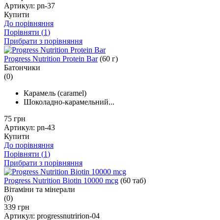
Артикул:
pn-37
Купити
До порівняння
Порівняти (
1
)
Прибрати з порівняння
Progress Nutrition Protein Bar
(60 г)
Батончики
(0)
Карамель (caramel)
Шоколадно-карамельний...
75 грн
Артикул:
pn-43
Купити
До порівняння
Порівняти (
1
)
Прибрати з порівняння
Progress Nutrition Biotin 10000 mcg
(60 таб)
Вітаміни та мінерали
(0)
339 грн
Артикул:
progressnutririon-04