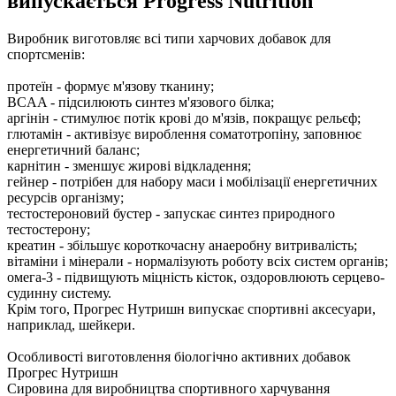
випускається Progress Nutrition
Виробник виготовляє всі типи харчових добавок для
спортсменів:
протеїн - формує м'язову тканину;
BCAA - підсилюють синтез м'язового білка;
аргінін - стимулює потік крові до м'язів, покращує рельєф;
глютамін - активізує вироблення соматотропіну, заповнює
енергетичний баланс;
карнітин - зменшує жирові відкладення;
гейнер - потрібен для набору маси і мобілізації енергетичних
ресурсів організму;
тестостероновий бустер - запускає синтез природного
тестостерону;
креатин - збільшує короткочасну анаеробну витривалість;
вітаміни і мінерали - нормалізують роботу всіх систем органів;
омега-3 - підвищують міцність кісток, оздоровлюють серцево-
судинну систему.
Крім того, Прогрес Нутришн випускає спортивні аксесуари,
наприклад, шейкери.
Особливості виготовлення біологічно активних добавок
Прогрес Нутришн
Сировина для виробництва спортивного харчування