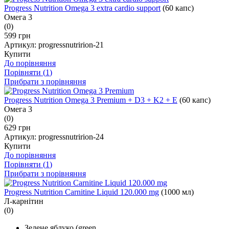
Progress Nutrition Omega 3 extra cardio support
(60 капс)
Омега 3
(0)
599 грн
Артикул:
progressnutririon-21
Купити
До порівняння
Порівняти (
1
)
Прибрати з порівняння
Progress Nutrition Omega 3 Premium + D3 + K2 + E
(60 капс)
Омега 3
(0)
629 грн
Артикул:
progressnutririon-24
Купити
До порівняння
Порівняти (
1
)
Прибрати з порівняння
Progress Nutrition Carnitine Liquid 120.000 mg
(1000 мл)
Л-карнітин
(0)
Зелене яблуко (green...