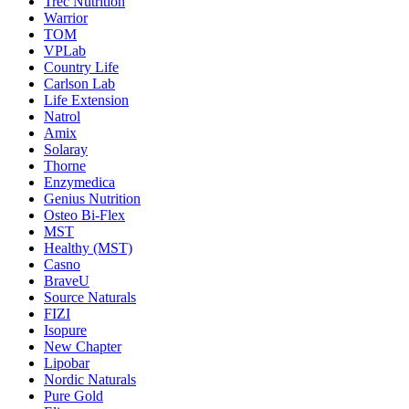
Trec Nutrition
Warrior
TOM
VPLab
Country Life
Carlson Lab
Life Extension
Natrol
Amix
Solaray
Thorne
Enzymedica
Genius Nutrition
Osteo Bi-Flex
MST
Healthy (MST)
Casno
BraveU
Source Naturals
FIZI
Isopure
New Chapter
Lipobar
Nordic Naturals
Pure Gold