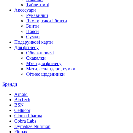
Таблетниці
Аксесуари
Рукавички
Лямки, гаки і бинти
Бинти
Пояси
Сумки
Подарункові карти
Для фітнесу
Обважнювачі
Скакалки
М'ячі для фітнесу
Мати, еспандери, гумки
Фітнес щоденники
Бренди
Arnold
BioTech
BSN
Cellucor
Cloma Pharma
Cobra Labs
Dymatize Nutrition
Fitmax