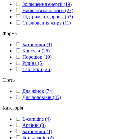
Збільшення енергії
(19)
Набір м'язової маси
(27)
Підтримка здоров'я
(53)
Спалювання жиру
(11)
Форма
Батончики
(1)
Капсули
(26)
Порошок
(19)
Рідина
(5)
Таблетки
(26)
Стать
Для жінок
(74)
Для чоловіків
(85)
Категорія
L-carnitine
(4)
Аргінін
(3)
Батончики
(1)
Бета-аланін
(2)