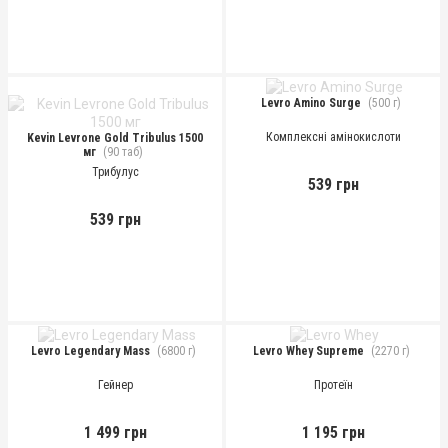
Levro Amino Surge
(500 г)
Комплексні амінокислоти
Kevin Levrone Gold Tribulus 1500
мг
(90 таб)
Трибулус
539 грн
539 грн
Levro Legendary Mass
(6800 г)
Levro Whey Supreme
(2270 г)
Гейнер
Протеїн
1 499 грн
1 195 грн