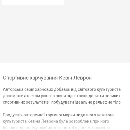
Спортивне харчування Кевін Леврон
Авторська серія харчових добавок від світового культуриста
допоможе атлетам різного рівня підготовки досягти великих
спортивних результатів і побудувати ідеальне рельєфне тіло.
Продукція авторської торгової марки видатного чемпіона,
культуриста Кевіна Леврона була розроблена при його
безпосередньому особистої участі. З її допомогою він із