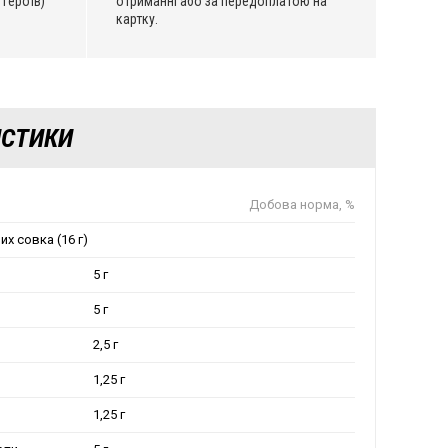
 Героїв)
отриманні або за передоплатою на
картку.
ИСТИКИ
Добова норма, %
них совка (16 г)
5 г
5 г
2,5 г
1,25 г
1,25 г