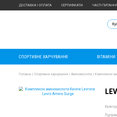
ДОСТАВКА І ОПЛАТА
СЕРТИФІКАТИ
ЧАСТІ ПИТАНН
Body Market №
Ky
СПОРТИВНЕ ХАРЧУВАННЯ
ВІТАМІНИ
Головна
|
Спортивне харчування
|
Амінокислоти
|
Комплексні ам
LEV
Категор
Підтрим