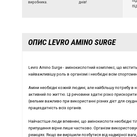
пі
виробника.
днів!
пі
ОПИС LEVRO AMINO SURGE
Levro Amino Surge - амінокислотний комплекс, що містит
найважливішу роль в організмі і необхідні всім спортсме
Аміни необхідні кожній людині, але найбільшу потребу в ни
активний по життю. Ці речовини здатні різко прискорити 
(вельми важливо при використанні різних дієт для схудн
працездатність всіх органів.
Найчастіше люди впевнені, що амінокислоти необхідні ті
припущення вірне лише частково. Організм використовує 
реакціях. Якщо ви вирішили позбутися від надмірної ваги,