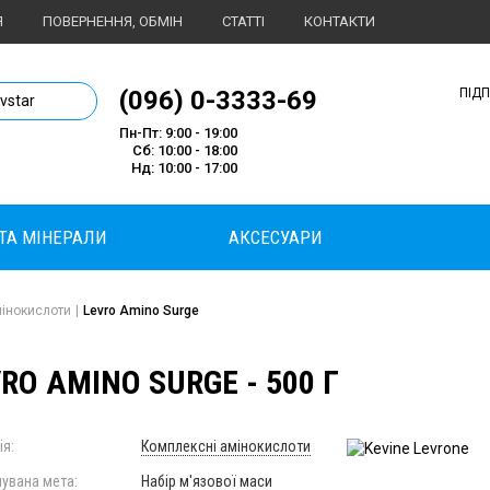
Я
ПОВЕРНЕННЯ, ОБМІН
СТАТТІ
КОНТАКТИ
1 магазин спортивного харчування
(096) 0-3333-69
ПІД
ivstar
Пн-Пт: 9:00 - 19:00
Сб: 10:00 - 18:00
Нд: 10:00 - 17:00
 ТА МІНЕРАЛИ
АКСЕСУАРИ
інокислоти
|
Levro Amino Surge
RO AMINO SURGE - 500 Г
ія:
Комплексні амінокислоти
увана мета:
Набір м'язової маси