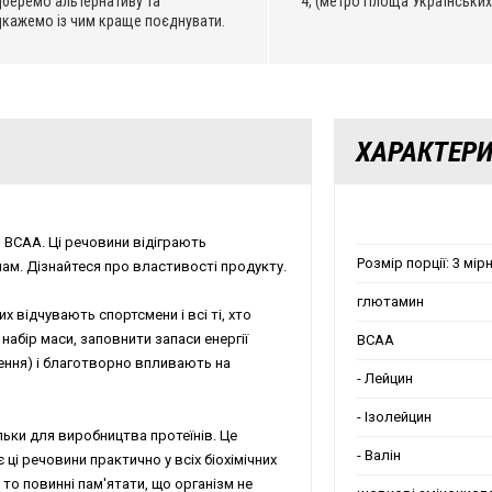
дберемо альтернативу та
4, (метро Площа Українських
дкажемо із чим краще поєднувати.
ХАРАКТЕР
ь ВСАА. Ці речовини відіграють
Розмір порції: 3 мір
нам. Дізнайтеся про властивості продукту.
глютамин
х відчувають спортсмени і всі ті, хто
набір маси, заповнити запаси енергії
BCAA
ення) і благотворно впливають на
- Лейцин
- Ізолейцин
льки для виробництва протеїнів. Це
- Валін
ці речовини практично у всіх біохімічних
 то повинні пам'ятати, що організм не