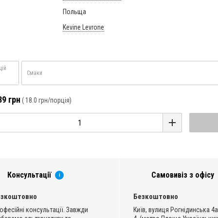
Польща
Kevine Levrone
цій
Смаки
39 грн
(
18.0 грн
/порція)
Консультації
Самовивіз з офісу
i
езкоштовно
Безкоштовно
офесійні консультації. Завжди
Київ, вулиця Рогнідинська 4а