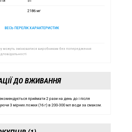
оти
5 г
2186 мг
ВЕСЬ ПЕРЕЛІК ХАРАКТЕРИСТИК
ру можуть змінюватися виробникам без попередження
відповідальності
АЦІЇ ДО ВЖИВАННЯ
екомендується приймати 2 рази на день до і після
ючи 3 мірних ложки (16 г) в 200-300 мл води за смаком.