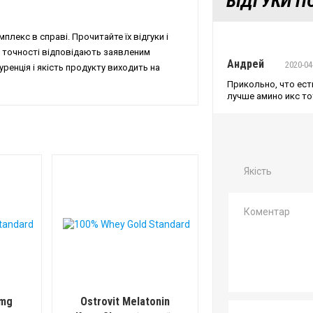
ВІДГУКИ ПО
плекс в справі. Прочитайте їх відгуки і
 в точності відповідають заявленим
Андрей
2020-04
ренція і якість продукту виходить на
Прикольно, что ест
лучше амино икс то
Якість
 mg
Ostrovit Melatonin