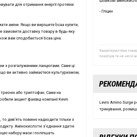
шовкові амінокисл
вувати для отримання енергії протеїни
- Гліцин
ати аміни. Якщо ви вирішите bcaa купити,
те замовити доставку товару в будь-яку
акож вам сподобається bcaa ціна.
Характеристики това
покупців та не несе 
ни з розгалуженими ланцюгами. Саме ці
кщо ви активно займаєтеся культуризмом,
РЕКОМЕНД
, треонін або триптофан. Саме на
обили акцент фахівці компанії Kevin
Levro Amino Surge р
тренування, розмішу
, то дев'ять повинні надходити тільки з
родукту. Амінокислотні з'єднання здатні
оцес набору маси і поліпшать