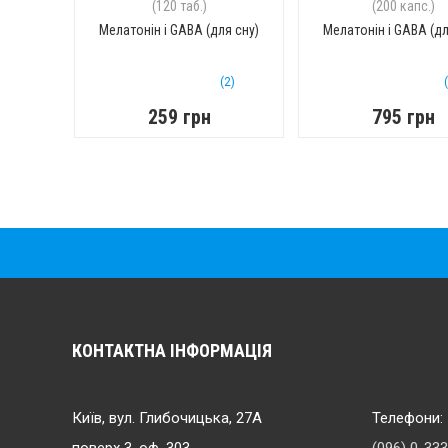
(120 таб.)
(200 капс.)
Мелатонін і GABA (для сну)
Мелатонін і GABA (дл
(2)
259 грн
795 грн
КОНТАКТНА ІНФОРМАЦІЯ
Київ, вул. Глибочицька, 27А
Телефони: