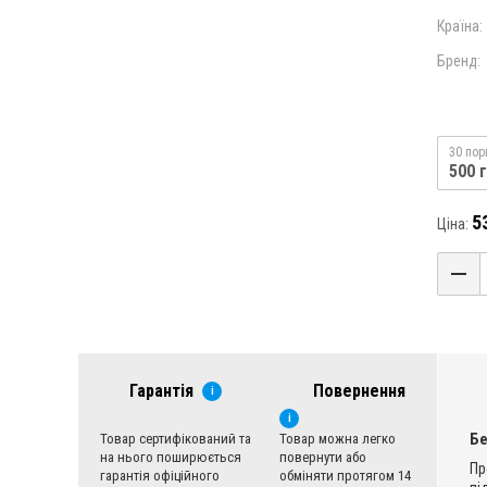
Країна:
Бренд:
30 пор
500 г
5
Ціна:
Гарантія
Повернення
i
i
Б
Товар сертифікований та
Товар можна легко
на нього поширюється
повернути або
Пр
гарантія офіційного
обміняти протягом 14