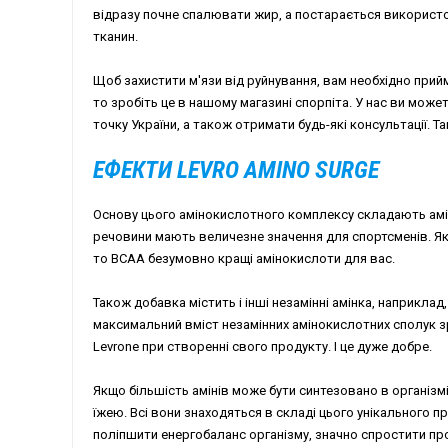
відразу почне спалювати жир, а постарається використо
тканин.
Щоб захистити м'язи від руйнування, вам необхідно прийм
то зробіть це в нашому магазині спорпіта. У нас ви може
точку України, а також отримати будь-які консультації. Т
ЕФЕКТИ LEVRO AMINO SURGE
Основу цього амінокислотного комплексу складають амі
речовини мають величезне значення для спортсменів. Я
то ВСАА безумовно кращі амінокислоти для вас.
Також добавка містить і інші незамінні амінка, наприклад
максимальний вміст незамінних амінокислотних сполук зр
Levrone при створенні свого продукту. І це дуже добре.
Якщо більшість амінів може бути синтезовано в організмі
їжею. Всі вони знаходяться в складі цього унікального п
поліпшити енергобаланс організму, значно спростити пр