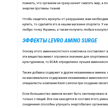
помнить, что организм не сразу начнет сжигать жир, а 
энергии протеины тканей.
Чтобы защитить мускулы от разрушения, вам необходим
купить, то сделайте это в нашем магазине спорпита. У н
любую точку Украины, а также получить любые консульта
ЭФФЕКТЫ LEVRO AMINO SURGE
Основу этого аминокислотного комплекса составляют 
эти вещества имеют огромное значение для спортсменов
культуризмом, то ВСАА определенно лучшие аминокисло
Также добавка содержит и другие незаменимые аминки, 
на максимальное содержание незаменимых аминокислот
специалисты компании Kevin Levrone при создании своего
Если большинство аминов может быть синтезировано в 
только с пищей. Все они находятся в составе этого уни
соединения способны улучшить энергобаланс организма,