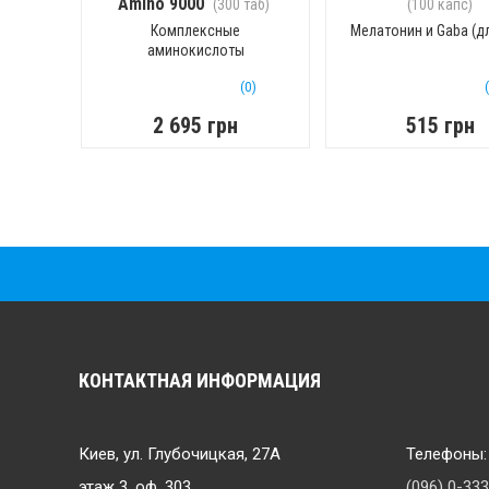
Amino 9000
(300 таб)
(100 капс)
Комплексные
Мелатонин и Gaba (дл
аминокислоты
(0)
2 695 грн
515 грн
КОНТАКТНАЯ ИНФОРМАЦИЯ
Киев, ул. Глубочицкая, 27А
Телефоны:
этаж 3, оф. 303
(096) 0-33