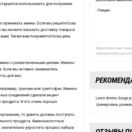
постарается использовать для получения
- Глицин
о принимать амины. Если вы решите bcaa
ас вы можете заказать доставку товара в
ции. Также вам понравится bcaa цена.
Характеристики това
покупателей и не не
амины с разветвленными цепями. Именно
. Если вы активно занимаетесь
ты для вас.
РЕКОМЕНД
например, треонин или триптофан. Именно
ных соединений сделали акцент
Levro Amino Surge 
 продукта. И это очень хорошо.
тренировки, размеш
организме, то девять должны поступать
кального продукта. Аминокислотные
 значительно упростить процесс набора
ОТЗЫВЫ ПО