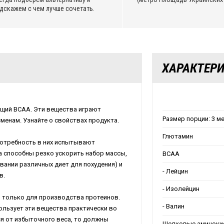
дскажем с чем лучше сочетать.
ХАРАКТЕР
ащий ВСАА. Эти вещества играют
Размер порции: 3 ме
енам. Узнайте о свойствах продукта.
Глютамин
отребность в них испытывают
ва способны резко ускорить набор массы,
BCAA
вании различных диет для похудения) и
- Лейцин
в.
- Изолейцин
 только для производства протеинов.
- Валин
ользует эти вещества практически во
ся от избыточного веса, то должны
Шелковые аминоки