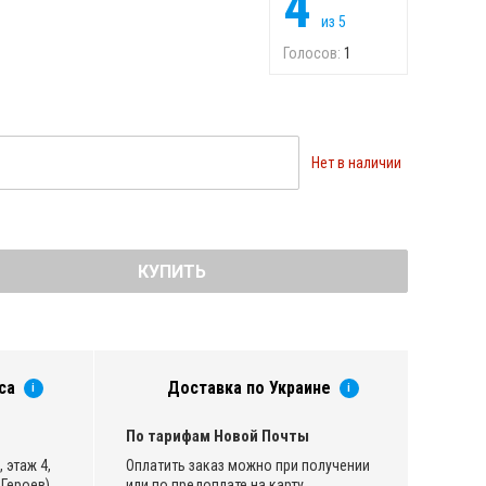
4
из
5
Голосов:
1
Нет в наличии
КУПИТЬ
са
Доставка по Украине
i
i
По тарифам Новой Почты
 этаж 4,
Оплатить заказ можно при получении
Героев)
или по предоплате на карту.