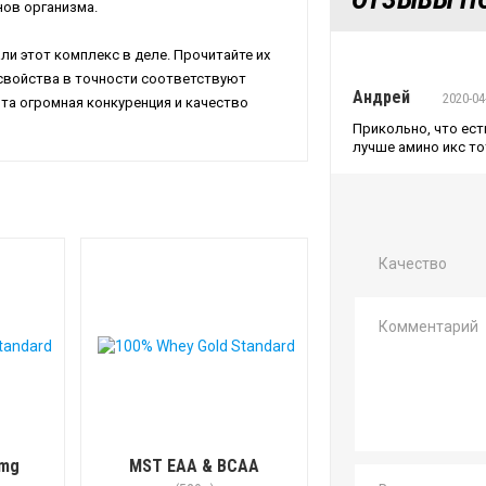
нов организма.
и этот комплекс в деле. Прочитайте их
 свойства в точности соответствуют
Андрей
2020-04
та огромная конкуренция и качество
Прикольно, что ест
лучше амино икс то
Качество
 mg
MST EAA & BCAA