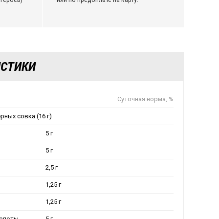
ИСТИКИ
Суточная норма, %
рных совка (16 г)
5 г
5 г
2,5 г
1,25 г
1,25 г
слоты
5 г