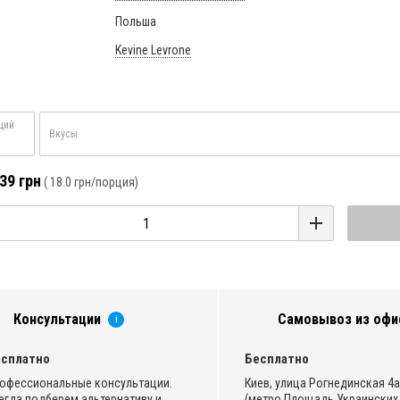
Польша
Kevine Levrone
ций
Вкусы
39 грн
(
18.0 грн
/порция)
Консультации
Самовывоз из офи
i
сплатно
Бесплатно
офессиональные консультации.
Киев, улица Рогнединская 4а,
егда подберем альтернативу и
(метро Площадь Украинских 