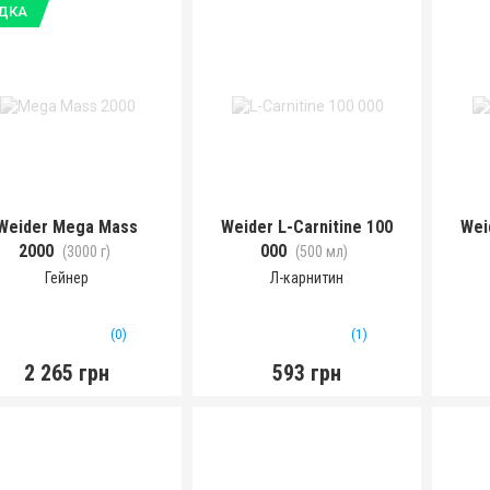
ДКА
Weider Mega Mass
Weider L-Carnitine 100
Wei
2000
000
(3000 г)
(500 мл)
Гейнер
Л-карнитин
(0)
(1)
2 265 грн
593 грн