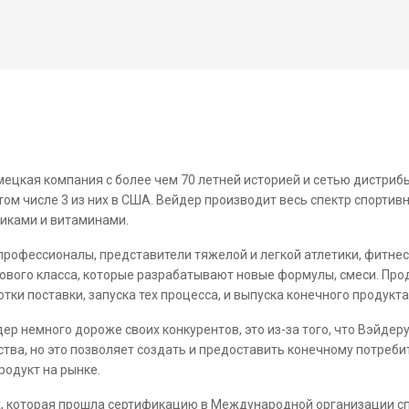
мецкая компания с более чем 70 летней историей и сетью дистриб
 том числе 3 из них в США. Вейдер производит весь спектр спортив
тиками и витаминами.
профессионалы, представители тяжелой и легкой атлетики, фитнес
ового класса, которые разрабатывают новые формулы, смеси. Про
отки поставки, запуска тех процесса, и выпуска конечного продукта
дер немного дороже своих конкурентов, это из-за того, что Вэйде
тва, но это позволяет создать и предоставить конечному потреби
родукт на рынке.
х, которая прошла сертификацию в Международной организации с