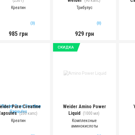
Weider
Ca
(250 г)
(90 капс)
Креатин
Трибулус
(3)
(0)
985 грн
929 грн
СКИДКА
eider Pure Creatine
Weider Amino Power
Capsules
Liquid
(200 капс)
(1000 мл)
Креатин
Комплексные
аминокислоты