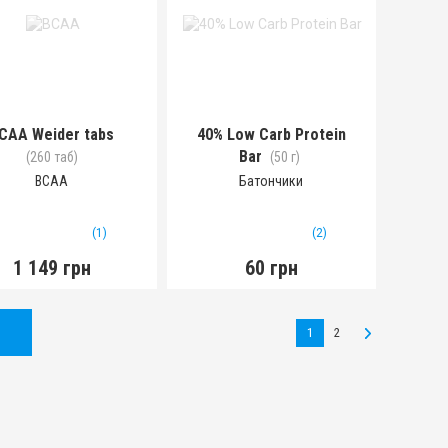
CAA Weider tabs
40% Low Carb Protein
Bar
(260 таб)
(50 г)
BCAA
Батончики
(1)
(2)
1 149 грн
60 грн
1
2