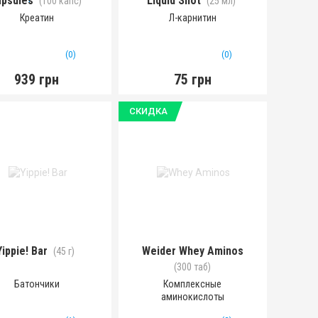
psules
Liquid Shot
(100 капс)
(25 мл)
Креатин
Л-карнитин
(0)
(0)
939 грн
75 грн
СКИДКА
Yippie! Bar
Weider Whey Aminos
(45 г)
(300 таб)
Батончики
Комплексные
аминокислоты