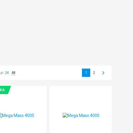
це:
24
48
1
2
КА