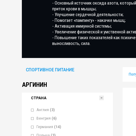
- Основный источник оксида азота, который
приток крови в мышцы;
- Улучшение сердечной деятельности;
- Помогает «пампингу» - накачке мышц;
- Активация иммунной системы;
- Увеличение физической и умственной акти
- Повышение таких показателей как психиче
выносливость, сила.
СПОРТИВНОЕ ПИТАНИЕ
Поп
АРГИНИН
СТРАНА
Англия
(3)
Венгрия
(6)
Германия
(14)
Польша
(3)