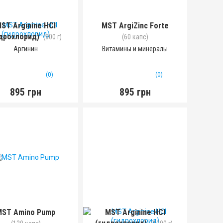
ST Arginine HCl
MST ArgiZinc Forte
дрохлорид)
(300 г)
(60 капс)
Аргинин
Витамины и минералы
(0)
(0)
895 грн
895 грн
MST Amino Pump
MST Arginine HCl