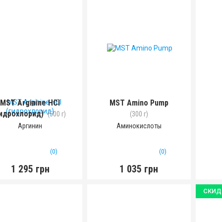
MST Arginine HCl
MST Amino Pump
гидрохлорид)
(500 г)
(300 г)
Аргинин
Аминокислоты
(0)
(0)
1 295 грн
1 035 грн
СКИД