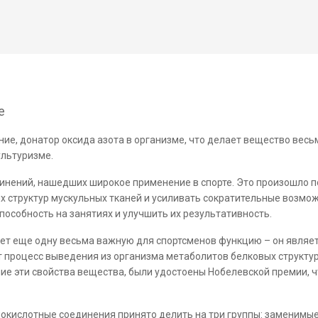
е
ие, донатор оксида азота в организме, что делает вещество весь
ультуризме.
инений, нашедших широкое применение в спорте. Это произошло п
х структур мускульных тканей и усиливать сократительные возмо
особность на занятиях и улучшить их результативность.
ет еще одну весьма важную для спортсменов функцию – он являет
процесс выведения из организма метаболитов белковых структур 
шие эти свойства вещества, были удостоены Нобелевской премии, 
нокислотные соединения принято делить на три группы: заменимы