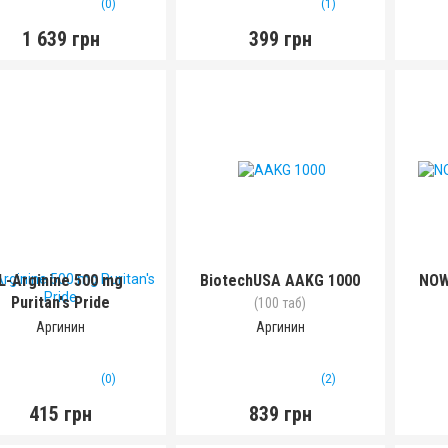
(0)
(1)
1 639 грн
399 грн
L-Arginine 500 mg
BiotechUSA AAKG 1000
NOW
Puritan's Pride
(100 таб)
(100 капс)
Аргинин
Аргинин
(0)
(2)
415 грн
839 грн