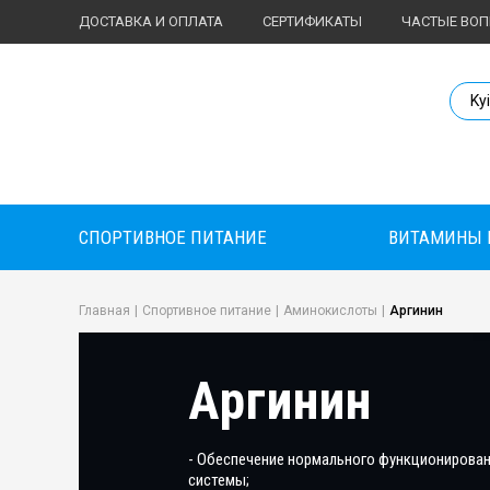
ДОСТАВКА И ОПЛАТА
СЕРТИФИКАТЫ
ЧАСТЫЕ ВО
Body Market №
Ky
СПОРТИВНОЕ ПИТАНИЕ
ВИТАМИНЫ 
Главная
|
Спортивное питание
|
Аминокислоты
|
Аргинин
Аргинин
- Обеспечение нормального функционирован
системы;