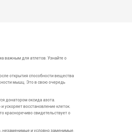
ма важным для атлетов. Узнайте о
осле открытия способности вещества
жности мышц. Это в свою очередь
ся донатором оксида азота.
и ускоряет восстановление клеток.
что красноречиво свидетельствует о
е, незаменимые и условно заменимые.