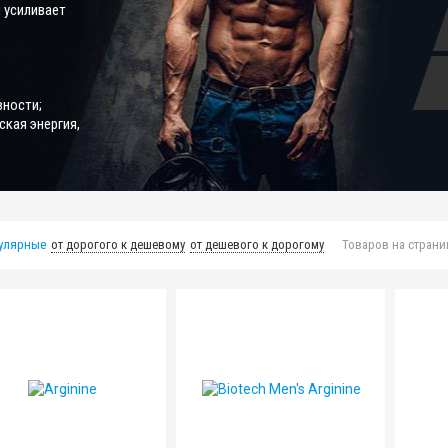
 усиливает
вности;
ская энергия,
улярные
от дорогого к дешевому
от дешевого к дорогому
Товаров на страни