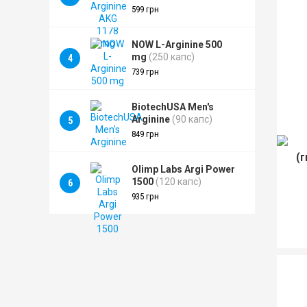
599 грн
NOW L-Arginine 500
mg
(250 капс)
4
739 грн
BiotechUSA Men's
Arginine
(90 капс)
5
849 грн
(
Olimp Labs Argi Power
1500
(120 капс)
6
935 грн