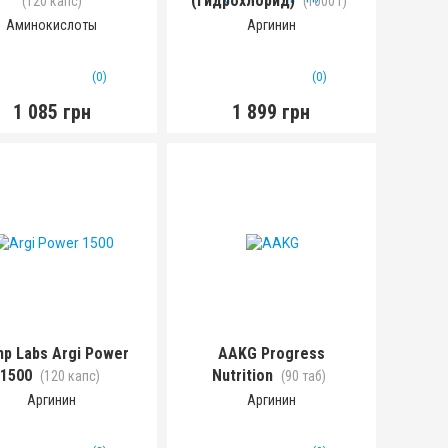
(гидрохлорид)
(120 капс)
(1000 г)
Аминокислоты
Аргинин
(0)
(0)
1 085 грн
1 899 грн
mp Labs Argi Power
AAKG Progress
1500
Nutrition
(120 капс)
(90 таб)
Аргинин
Аргинин