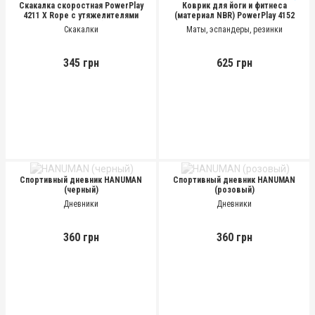
Скакалка скоростная PowerPlay
Коврик для йоги и фитнеса
4211 X Rope с утяжелителями
(материал NBR) PowerPlay 4152
Черная (3 м)
Серый (183x61x1 см)
Скакалки
Маты, эспандеры, резинки
345 грн
625 грн
Спортивный дневник HANUMAN
Спортивный дневник HANUMAN
(черный)
(розовый)
Дневники
Дневники
360 грн
360 грн