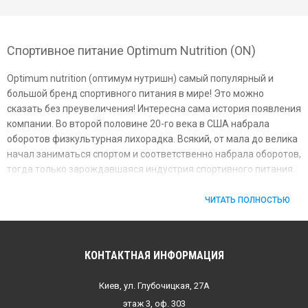
Спортивное питание Optimum Nutrition (ON)
Optimum nutrition (оптимум нутришн) самый популярный и
большой бренд спортивного питания в мире! Это можно
сказать без преувеличения! Интересна сама история появления
компании. Во второй половине 20-го века в США набрала
оборотов физкультурная лихорадка. Всякий, от мала до велика
начал заниматься спортом и соответственно набрала оборотов,
тогда только зарождавшаяся индустрия спортивного питания.
История компании Optimum nutrition началась с маленького
офиса в провинциальном городке, который арендовали братья
ЧИТАТЬ ПОЛНОСТЬЮ
Кастело.
Тогда было нелегко вести бизнес, т.к.вместе с большим спросом
КОНТАКТНАЯ ИНФОРМАЦИЯ
на протеин и другие спортивные продукты, на рынок пришло
много мошенников. Так будучи посредниками, братья Кастело
опять попались на мошенников и поставили некачественный
Киев, ул. Глубочицкая, 27А
протеин своему заказчику. Уже стоял вопрос о закрытии
этаж 3, оф. 303