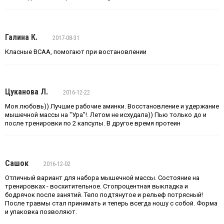
Галина К.
2017-08-31
Класные ВСАА, помогают при востановлении
Цуканова Л.
2016-12-22
Моя любовь)) Лучшие рабочие аминки. Восстановление и удержание
мышечной массы на "Ура"!. Летом не исхудала)) Пью только до и
после тренировки по 2 капсулы. В другое время протеин
Сашок
2016-12-02
Отличный вариант для набора мышечной массы. Состояние на
тренировках - восхитительное. Стопроцентная выкладка и
бодрячок после занятий. Тело подтянутое и рельеф потрясный!
После травмы стал принимать и теперь всегда ношу с собой. Форма
и упаковка позволяют.