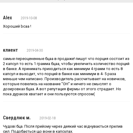
Alex
2019-10-08
Хороший bcaa !
клиент
2019-04-30
самые переоцененные бцаа в продаже! пишут что порция состоит из
2 капсул то есть 1 грамма бцаа, чтобы увеличить количество порций
в банке. А принимать приходиться как минимум 4 грамм то есть 8
капсул и выходит, что порций в банке как минимум в 4- 5 раза
меньше чем написано. Производитель рассчитывает на новичков,
которые повелись на название "ОН" и ничего не смыслят о
дозировках бцаа. А вот репутация фирмы от этого страдает. Но
пока дураков хватает и они пользуются спросом(
Свердлюк м.
2019-02-18
Чудові бца. Після прийому через деякий час відчувається прилив
сил. Подобається що вони в капсулах.