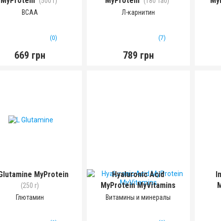
MyProtein
MyProtein
My
(500 г)
(180 таб)
BCAA
Л-карнитин
(0)
(7)
669 грн
789 грн
Glutamine MyProtein
Hyaluronic Acid
I
MyProtein MyVitamins
(250 г)
(60 таб)
Глютамин
Витамины и минералы