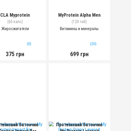
CLA Myprotein
MyProtein Alpha Men
(60 капс)
(120 таб)
Жиросжигатели
Витамины и минералы
(0)
(20)
375 грн
699 грн
теїновий батончик
Протеїновий батончик