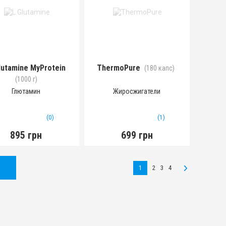
lutamine MyProtein
ThermoPure
(180 капс)
(1000 г)
Глютамин
Жиросжигатели
(0)
(1)
895 грн
699 грн
1
2
3
4