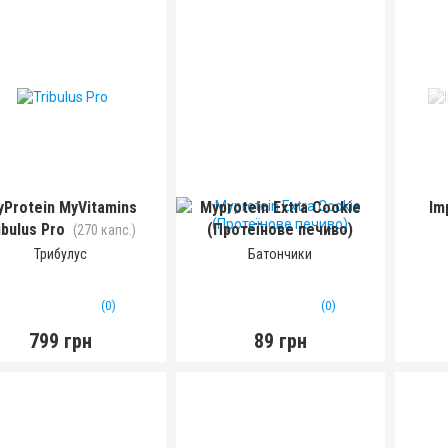
Protein MyVitamins
Myprotein Extra Cookie
Im
ibulus Pro
(Протеїнове печиво)
(270 капс.)
(75 г)
Трибулус
Батончики
(0)
(0)
799 грн
89 грн