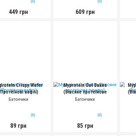
(0)
(0)
449 грн
609 грн
protein Crispy Wafer
Myprotein Oat Bakes
Myp
(Протеїнові вафлі)
(Вівсяне протеїнове
(Ві
печиво)
(40 г)
(75 г)
Батончики
Батончики
(0)
(0)
89 грн
85 грн