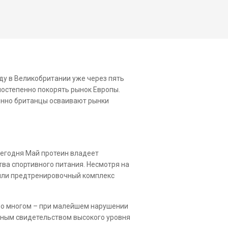
ду в Великобритании уже через пять
постепенно покорять рынок Европы.
пенно британцы осваивают рынки
сегодня Май протеин владеет
ва спортивного питания. Несмотря на
 или предтренировочный комплекс
 о многом – при малейшем нарушении
льным свидетельством высокого уровня