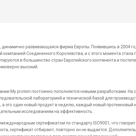
я, динамично развивающаяся фирма Европы. Появившись в 2004 го
й компанией Соединенного Королевства, и с этого момента стала 
ртируются в большинство стран Европейского континента и посте
еимоверно высокий.
нии My protein постоянно пополняется новыми разработками. На 
едовательской лабораторией и технической базой для производст
, а это один новый продукт в неделю, каждый новый протеиновый
щательным исследованиям на эффективность.
международным сертификатом по стандарту ISO9001, что говорит
укта, сертификат отбирают, повторно он не выдается. Дополните