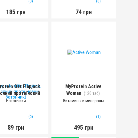
(0)
(0)
185 грн
74 грн
rotein Oat Flapjack
MyProtein Active
всяний протеїновий
Woman
(120 таб)
батончик)
(80 г)
Батончики
Витамины и минералы
(0)
(1)
89 грн
495 грн