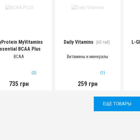
Protein MyVitamins
Daily Vitamins
L-G
(60 таб)
ssential BCAA Plus
(270 таб)
BCAA
Витамины и минералы
(2)
(1)
735 грн
259 грн
ЕЩЕ ТОВАРЫ