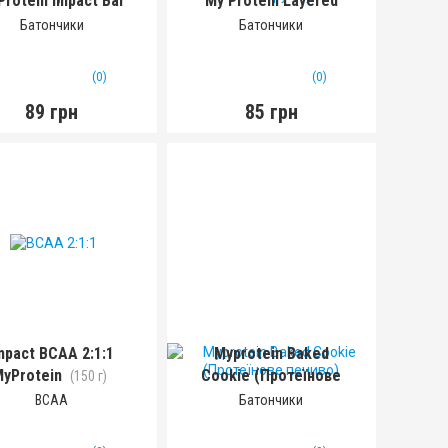
Protein Impact Bar
My Protein Layered
(64 г)
(58 г)
Батончики
Батончики
(0)
(0)
89 грн
85 грн
mpact BCAA 2:1:1
Myprotein Baked
MyProtein
Cookie (Протеїнове
(150 г)
печиво)
(75 г)
BCAA
Батончики