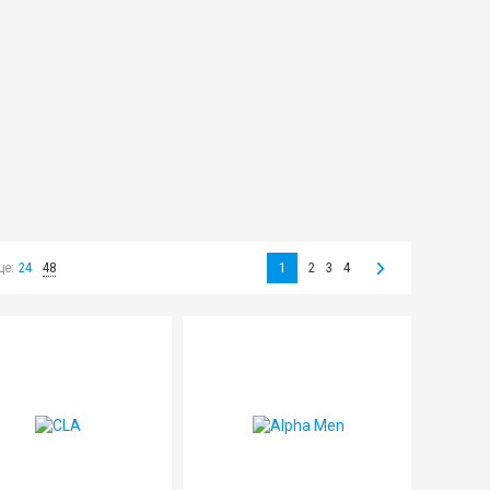
це:
24
48
1
2
3
4