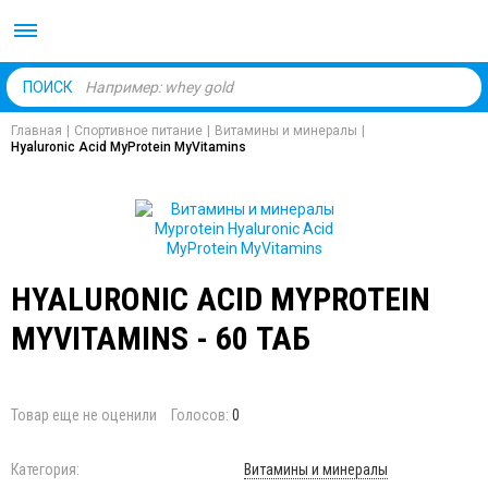
Body Market №1 магаз
ПОИСК
Главная
|
Спортивное питание
|
Витамины и минералы
|
Hyaluronic Acid MyProtein MyVitamins
HYALURONIC ACID MYPROTEIN
MYVITAMINS - 60 ТАБ
Товар еще не оценили
Голосов:
0
Категория:
Витамины и минералы