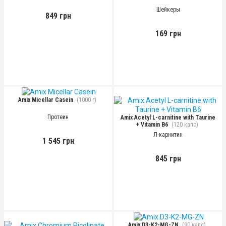
Шейкеры
849 грн
169 грн
Amix Micellar Casein
(1000 г)
Протеин
Amix Acetyl L-carnitine with Taurine
+ Vitamin B6
(120 капс)
Л-карнитин
1 545 грн
845 грн
Amix D3-K2-MG-ZN
(90 капс)