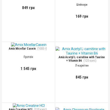
Шейкери
849 грн
169 грн
Amix Micellar Casein
(1000 г)
Протеїн
Amix Acetyl L-carnitine with Taurine
+ Vitamin B6
(120 капс)
Л-карнітин
1 545 грн
845 грн
Amix Creatine HCl
(120 капс)