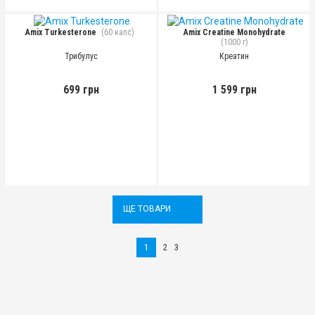
Amix Turkesterone
(60 капс)
Amix Creatine Monohydrate
(1000 г)
Трибулус
Креатин
699 грн
1 599 грн
ЩЕ ТОВАРИ
1
2
3