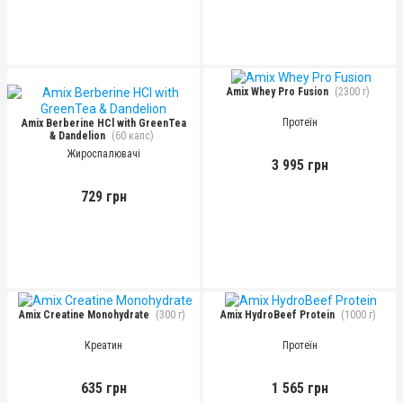
Amix Whey Pro Fusion
(2300 г)
Протеїн
Amix Berberine HCl with GreenTea
& Dandelion
(60 капс)
Жироспалювачі
3 995 грн
729 грн
Amix Creatine Monohydrate
(300 г)
Amix HydroBeef Protein
(1000 г)
Креатин
Протеїн
635 грн
1 565 грн