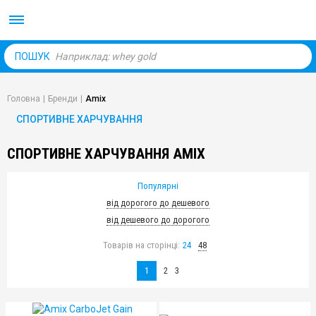
Body Market №1 магаз
ПОШУК
Головна
|
Бренди
|
Amix
СПОРТИВНЕ ХАРЧУВАННЯ
СПОРТИВНЕ ХАРЧУВАННЯ AMIX
Популярні
від дорогого до дешевого
від дешевого до дорогого
Товарів на сторінці:
24
48
1
2
3