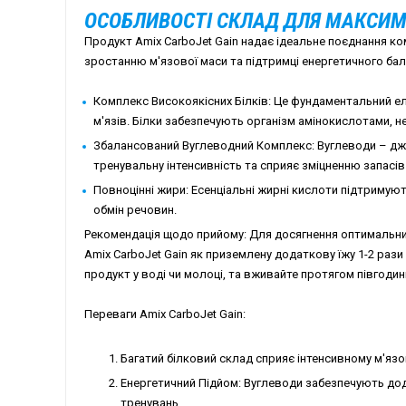
ОСОБЛИВОСТІ СКЛАД ДЛЯ МАКСИМ
Продукт Amix CarboJet Gain надає ідеальне поєднання к
зростанню м'язової маси та підтримці енергетичного бал
Комплекс Високоякісних Білків: Це фундаментальний е
м'язів. Білки забезпечують організм амінокислотами, н
Збалансований Вуглеводний Комплекс: Вуглеводи – дже
тренувальну інтенсивність та сприяє зміцненню запасів 
Повноцінні жири: Есенціальні жирні кислоти підтримуют
обмін речовин.
Рекомендація щодо прийому: Для досягнення оптимальн
Amix CarboJet Gain як приземлену додаткову їжу 1-2 раз
продукт у воді чи молоці, та вживайте протягом півгодин
Переваги Amix CarboJet Gain:
Багатий білковий склад сприяє інтенсивному м'яз
Енергетичний Підйом: Вуглеводи забезпечують до
тренувань.