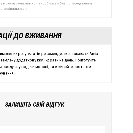
ру можуть змінюватися виробникам без попередження
відповідальності
АЦІЇ ДО ВЖИВАННЯ
тимальних результатів рекомендується вживати Amix
иземлену додаткову їжу 1-2 рази на день. Приготуйте
 продукт у воді чи молоці, та вживайте протягом
нування.
ЗАЛИШІТЬ СВІЙ ВІДГУК