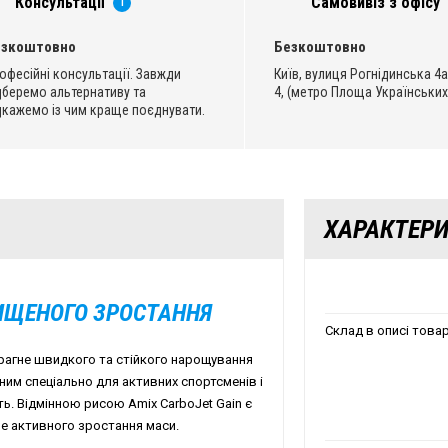
Консультації
Самовивіз з офісу
i
езкоштовно
Безкоштовно
офесійні консультації. Завжди
Київ, вулиця Рогнідинська 4а
дберемо альтернативу та
4, (метро Площа Українських
дкажемо із чим краще поєднувати.
ХАРАКТЕР
ИЩЕНОГО ЗРОСТАННЯ
Склад в описі това
 прагне швидкого та стійкого нарощування
ним спеціально для активних спортсменів і
ть. Відмінною рисою Amix CarboJet Gain є
не активного зростання маси.