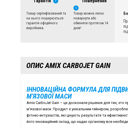
Гарантія
Повернення
i
i
Б
Товар сертифікований та
Товар можна легко
на нього поширюється
повернути або
Пр
гарантія офіційного
обміняти протягом 14
пі
виробника.
днів!
пі
ОПИС AMIX CARBOJET GAIN
ІННОВАЦІЙНА ФОРМУЛА ДЛЯ ПІДВ
М'ЯЗОВОЇ МАСИ
Amix CarboJet Gain – це досконале рішення для тих, хто
м'язової маси. Продукт є унікальним гейнером, розробле
фітнес-ентузіастів, які цінують результати та ефективніс
його інноваційний склад, що надає організму все необхід