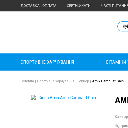
ДОСТАВКА І ОПЛАТА
СЕРТИФІКАТИ
ЧАСТІ ПИТАНН
Body Market №
Ky
СПОРТИВНЕ ХАРЧУВАННЯ
ВІТАМІНИ
Головна
|
Спортивне харчування
|
Гейнер
|
Amix CarboJet Gain
AMI
Категор
Підтрим