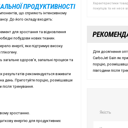
Характеристики това
АЛЬНОЇ ПРОДУКТИВНОСТІ
покупців та не несе 
омпонентів, що сприяють інтенсивному
ансу. До його складу входять:
лемент для зростання та відновлення
РЕКОМЕНД
еобхідні побудови нових тканин.
рело енергії, яке підтримує високу
Для досягнення оп
глікогену.
CarboJet Gain як пр
ь загальне здоров'я, запальні процеси та
порцію, розмішавши
півгодини після тре
их результатів рекомендується вживати
и на день. Приготуйте порцію, розмішавши
и після тренування.
Якість
овому зростанню.
даткову енергію для продуктивних