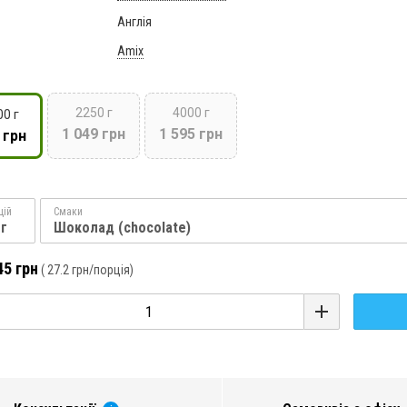
Англія
Amix
2250 г
4000 г
00 г
1 049 грн
1 595 грн
 грн
цій
Смаки
 г
Шоколад (chocolate)
45 грн
(
27.2 грн
/порція)