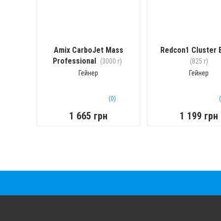
Amix CarboJet Mass
Redcon1 Cluster
Professional
(3000 г)
(825 г)
Гейнер
Гейнер
(0)
1 665 грн
1 199 грн