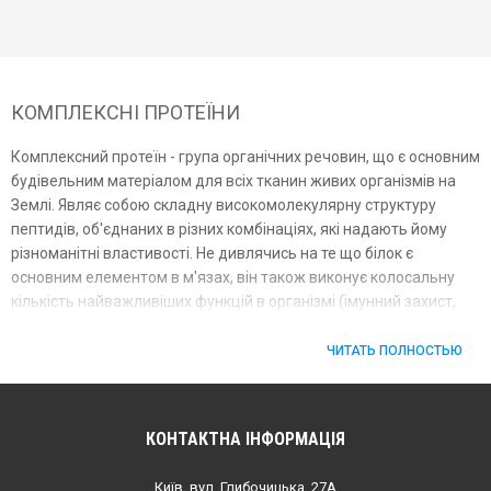
КОМПЛЕКСНІ ПРОТЕЇНИ
Комплексний протеїн - група органічних речовин, що є основним
будівельним матеріалом для всіх тканин живих організмів на
Землі. Являє собою складну високомолекулярну структуру
пептидів, об'єднаних в різних комбінаціях, які надають йому
різноманітні властивості. Не дивлячись на те що білок є
основним елементом в м'язах, він також виконує колосальну
кількість найважливіших функцій в організмі (імунний захист,
секреція гормонів і т.д.).
ЧИТАТЬ ПОЛНОСТЬЮ
У спортивному харчуванні комплекси протеїну покликані
відновити м'язову масу після руйнівного впливу тренувань і є
будівельним матеріалом для нарощування нових м'язів. Його
КОНТАКТНА ІНФОРМАЦІЯ
концентрати від різних виробників є джерелом високоякісного
білка. Він складається з амінокислот, кожна з яких несе для
Київ, вул. Глибочицька, 27А