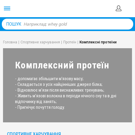
Body Market №1 магаз
ПОШУК
Головна
|
Спортивне харчування
|
Протеїн
|
Комплексні протеїни
Комплексний протеїн
- допомагає збільшити м'язову масу;
- Складається з усіх найцінніших джерел білка;
- Відновлює м'язи після виснажливих тренувань;
- Живить м'язові волокна в періоди нічного сну та в дні
відпочинку від занять;
- Пригнічує почуття голоду.
СПОРТИВНЕ ХАРЧУВАННЯ