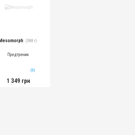
Mesomorph
(388 г)
Предтреник
(5)
1 349 грн