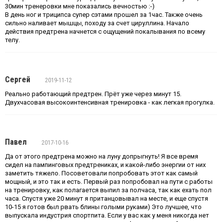
30мин тренеровки мне показались вечностью :-)
В день ног и триципса супер сэтами прошел за 1час. Также очень
сильно наливает мышцы, походу за счет цируллина. Начало
действия предтрена начнется с ощущений покалывания по всему
телу.
Сергей
2019-11-12
Реально работающий предтрен. Прёт уже через минут 15.
Двухчасовая высокоинтенсивная тренировка - как легкая прогулка.
Павел
2017-10-16
Да от этого предтрена можно на луну допрыгнуть! Я все время
сидел на пампинговых предтрениках, и какой-либо энергии от них
заметить тяжело. Посоветовали попробовать этот как самый
мощный, и это так и есть. Первый раз попробовал на пути с работы
на тренировку, как полагается выпил за полчаса, так как ехать пол
часа. Спустя уже 20 минут я пританцовывал на месте, и еще спустя
10-15 я готов был рвать блины голыми руками) Это лучшее, что
выпускала индустрия спортпита. Если у вас как у меня никогда нет