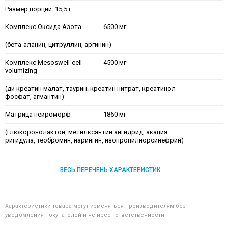
Размер порции: 15,5 г
Комплекс Оксида Азота
6500 мг
(бета-аланин, цитруллин, аргинин)
Комплекс Mesoswell-cell
4500 мг
volumizing
(ди креатин малат, таурин. креатин нитрат, креатинол
фосфат, агмантин)
Матрица нейроморф
1860 мг
(глюкоронолактон, метилксантин ангидрид, акация
ригидула, теобромин, нарингин, изопропилнорсинефрин)
ВЕСЬ ПЕРЕЧЕНЬ ХАРАКТЕРИСТИК
Характеристики товара могут изменяться производителям без
уведомления покупателей и не несет ответственности