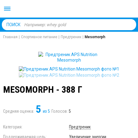
Body Market №1 магаз
ПОИСК
Главная
|
Спортивное питание
|
Предтреник
|
Mesomorph
MESOMORPH - 388 Г
5
Средняя оценка:
из
5
Голосов:
5
Категория:
Предтреник
Поддерживаемая цель:
Увеличение энергии