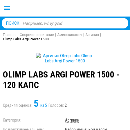
Body Market №1 магаз
ПОИСК
Главная
|
Спортивное питание
|
Аминокислоты
|
Аргинин
|
Olimp Labs Argi Power 1500
OLIMP LABS ARGI POWER 1500 -
120 КАПС
5
Средняя оценка:
из
5
Голосов:
2
Категория:
Аргинин
Поддерживаемая цель:
Набор мышечной массы