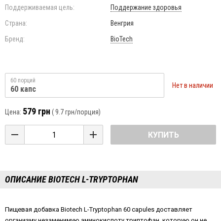
Поддерживаемая цель:
Поддержание здоровья
Страна:
Венгрия
Бренд:
BioTech
60 порций
Нет в наличии
60 капс
579 грн
Цена:
(
9.7 грн
/порция)
КУПИТЬ
ОПИСАНИЕ BIOTECH L-TRYPTOPHAN
Пищевая добавка Biotech L-Tryptophan 60 capules доставляет
организму незаменимую аминокислоту триптофан, которую он не