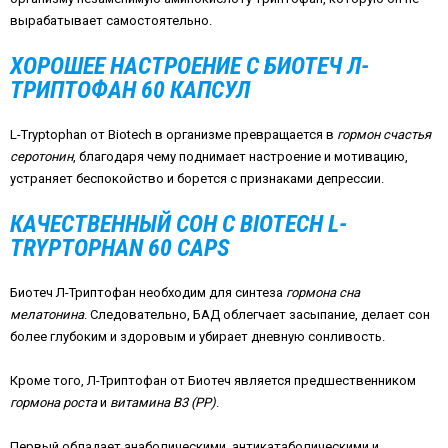
вырабатывает самостоятельно.
ХОРОШЕЕ НАСТРОЕНИЕ С БИОТЕЧ Л-
ТРИПТОФАН 60 КАПСУЛ
L-Tryptophan от Biotech в организме превращается в
гормон счастья
серотонин
, благодаря чему поднимает настроение и мотивацию,
устраняет беспокойство и борется с признаками депрессии.
КАЧЕСТВЕННЫЙ СОН С BIOTECH L-
TRYPTOPHAN 60 CAPS
Биотеч Л-Триптофан необходим для синтеза
гормона сна
мелатонина
. Следовательно, БАД облегчает засыпание, делает сон
более глубоким и здоровым и убирает дневную сонливость.
Кроме того, Л-Триптофан от Биотеч является предшественником
гормона роста
и
витамина В3 (РР)
.
Первый обладает анаболическими, антикатаболическими и