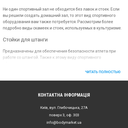
Ни один спортивный зал не обходится без лавок и стоек. Если
вы решили создать домашний зал, то этот вид спортивного
оборудования вам также потребуется. Рассмотрим более
подробно виды скамеек и стоек, используемых в культуризме.
Стойки для штанги
Предназначены для обеспечения безопасности атлета при
работе со штангой. Также к этому виду спортивного
оборудования можно причислить и подставки для дисков и
гантелей.
ЧИТАТЬ ПОЛНОСТЬЮ
Это универсальный тип оборудования, который может быть
использован при выполнении любых упражнений со штангой.
Всего можно выделить два вида: страховочные и для
КОНТАКТНА ІНФОРМАЦІЯ
приседаний.
Київ, вул. Глибочицька, 27А
Стойки для приседания – соединенные воедино две рамы,
поверх 3, оф. 303
оснащенных ограничителями. Если у спортсмена возникли
info@bodymarket.ua
проблемы при подъеме спортивного снаряда, он может