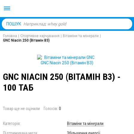
Body Market №1 магаз
ПОШУК
Головна
|
Спортивне харчування
|
Вітаміни та мінерали
|
GNC Niacin 250 (Вітамін В3)
GNC NIACIN 250 (ВІТАМІН В3) -
100 ТАБ
Товар ще не оцінили
Голосів:
0
Категорія:
Вітаміни та мінерали
Підтримувана мета:
Збільшення енергії