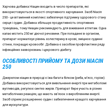
Харчова добавка Ніацин входить в число препаратів, які
використовуються в якості спортивного харчування. Засіб
Niacin
250 - це вітамінний комплекс забезпечує підтримку здорового стану
серця і судин. Добавка збільшує продуктивність спортивних
тренувань, тому Ниацин рекомендують для вживання атлетам. Одна
капає містить 250 мг діючої речовини. При попаданні в організм,
препарат нормалізує рівень холестерину в крові, зміцнює судинні
стінки, покращує кровообіг. Добавка є засобом профілактики ряду
інфекційних захворювань і цукрового діабету.
ОСОБЛИВОСТІ ПРИЙОМУ ТА ДОЗИ
NIACIN
250
Джерелом ніацин в природі є їжа багата білком (риба, м'ясо, горіхи).
Добавка використовується для вивільнення енергії при метаболізмі
вуглеводів, регулює синтез жирів. Препарат бере участь в різних
метаболічних реакціях, що мають зв'язок з виробленням енергії.
Засіб сприяє розширенню судин і забезпечення кращого харчування
для мускулатури.