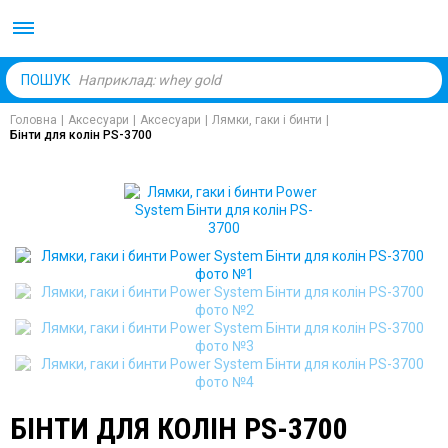
Body Market №1 магаз
ПОШУК
Головна
|
Аксесуари
|
Аксесуари
|
Лямки, гаки і бинти
|
Бінти для колін PS-3700
БІНТИ ДЛЯ КОЛІН PS-3700