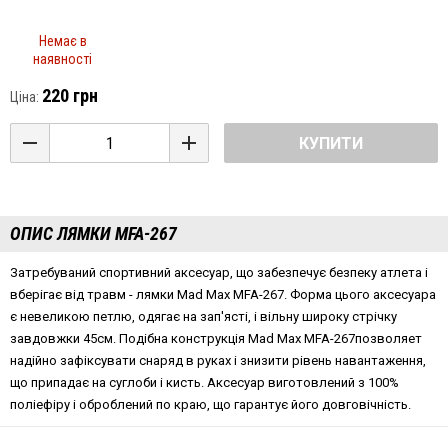
Немає в
наявності
220 грн
Ціна:
КУПИТИ
ОПИС ЛЯМКИ MFA-267
Затребуваний спортивний аксесуар, що забезпечує безпеку атлета і
вберігає від травм - лямки Mad Max MFA-267. Форма цього аксесуара
є невеликою петлю, одягає на зап'ясті, і вільну широку стрічку
завдовжки 45см. Подібна конструкція Mad Max MFA-267позволяет
надійно зафіксувати снаряд в руках і знизити рівень навантаження,
що припадає на суглоби і кисть. Аксесуар виготовлений з 100%
поліефіру і оброблений по краю, що гарантує його довговічність.