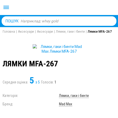
Body Market №1 магаз
ПОШУК
Головна
|
Аксесуари
|
Аксесуари
|
Лямки, гаки і бинти
|
Лямки MFA-267
ЛЯМКИ MFA-267
5
Середня оцінка:
з
5
Голосів:
1
Категорія:
Лямки, гаки і бинти
Бренд:
Mad Max