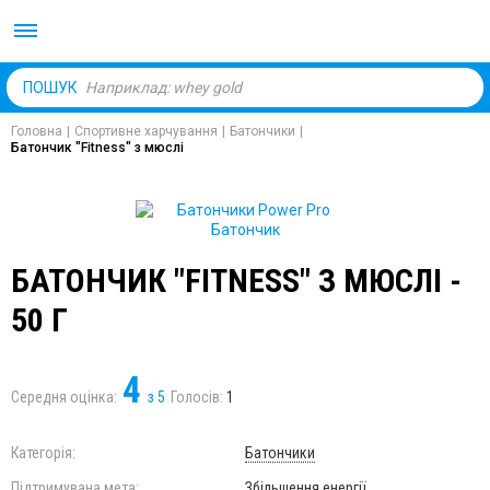
Body Market №1 магаз
ПОШУК
Головна
|
Спортивне харчування
|
Батончики
|
Батончик "Fitness" з мюслі
БАТОНЧИК "FITNESS" З МЮСЛІ -
50 Г
4
Середня оцінка:
з
5
Голосів:
1
Категорія:
Батончики
Підтримувана мета:
Збільшення енергії