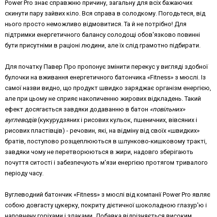
Power Pro знає справжню причину, загальну для всіх бажаючих
скинути пару зайвих кіло. Вся справа в солодкому. Погодьтеся, від
нього просто неможливо відмовитися. Та й не потрібно! Для
підтримки енергетичного балансу солодощі обов'язково повинні
бути присутніми в раціоні людини, але їх слід грамотно підбирати.
Для початку Павер Про пропонує змінити перекус у вигляді здобної
булочки на вживання енергетичного батончика «Fitness» з мюслі. Із
самої назви видно, що продукт швидко заряджає організм енергією,
але при цьому не сприяє накопиченню жирових відкладень. Такий
ефект досягається завдяки додаванню в батон
«повільних»
вуглеводів
(кукурудзяних і рисових кульок, пшеничних, вівсяних і
рисових пластівців) - речовин, які, на відміну від своїх «швидких»
братів, поступово розщеплюються в шлунково-кишковому тракті,
завдяки чому не перетворюються в жири, надовго зберігають
почуття ситості і забезпечують м'язи енергією протягом тривалого
періоду часу.
Вуглеводний батончик «Fitness» з мюслі від компанії Power Pro являє
собою довгасту цукерку, покриту дієтичної шоколадною глазур'ю і
наповнену горіхами і злаками. Добавка відрізняється високим