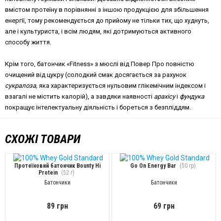
вмістом протеїну в порівнянні з іншою продукцією для збільшення
енергії, тому рекомендується до прийому не тільки тих, що худнуть,
але і культуриста, і всім людям, які дотримуються активного
способу життя.
Крім того, батончик «Fitness» з мюслі від Повер Про повністю
очищений від цукру (солодкий смак досягається за рахунок
сукралоза,
яка характеризується нульовим глікемічним індексом і
взагалі не містить калорій), а завдяки наявності
арахісу
і
фундука
покращує інтелектуальну діяльність і бореться з безпліддям.
СХОЖІ ТОВАРИ
Протеїновий батончик Bounty Hi
Go On Energy Bar
(50 гр)
Protein
(52 г)
Батончики
Батончики
89 грн
69 грн