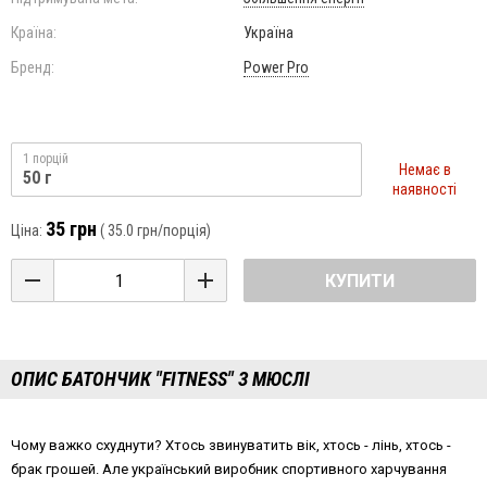
Країна:
Україна
Бренд:
Power Pro
1 порцій
Немає в
50 г
наявності
35 грн
Ціна:
(
35.0 грн
/порція)
КУПИТИ
ОПИС БАТОНЧИК "FITNESS" З МЮСЛІ
Чому важко схуднути? Хтось звинуватить вік, хтось - лінь, хтось -
брак грошей. Але український виробник спортивного харчування