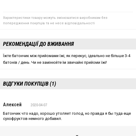
Характеристики товару можуть змінюватися виробникам без
попередження покупців та не несе відповідальності
РЕКОМЕНДАЦІЇ ДО ВЖИВАННЯ
Їжте батончик між прийомами їжі, як перекус, ідеально не більше 3-4
батонів / день. Чи не замінюйте їм звичайні прийоми їжі!
ВІДГУКИ ПОКУПЦІВ (1)
Алексей
2020-04-07
Батончик что надо, хорошо утоляет голод, но правда я бы туда еще
сухофруктов немного добавил.