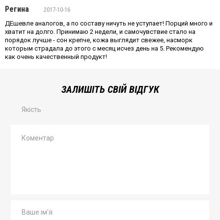
Регина
2017-10-16
ДЕшевле аналогов, а по составу ничуть не уступает! Порций много и
хватит на долго. Принимаю 2 недели, и самочувствие стало на
порядок лучше - сон крепче, кожа выглядит свежее, насморк
которым страдала до этого с месяц исчез день на 5. Рекомендую
как очень качественный продукт!
ЗАЛИШІТЬ СВІЙ ВІДГУК
Якість