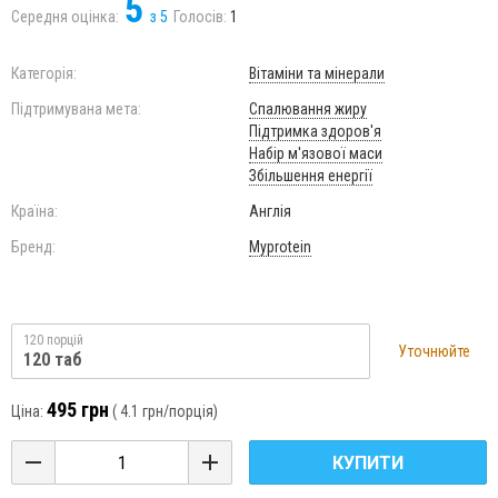
5
Середня оцінка:
з
5
Голосів:
1
Категорія:
Вітаміни та мінерали
Підтримувана мета:
Спалювання жиру
Підтримка здоров'я
Набір м'язової маси
Збільшення енергії
Країна:
Англія
Бренд:
Myprotein
120 порцій
Уточнюйте
120 таб
495 грн
Ціна:
(
4.1 грн
/порція)
КУПИТИ