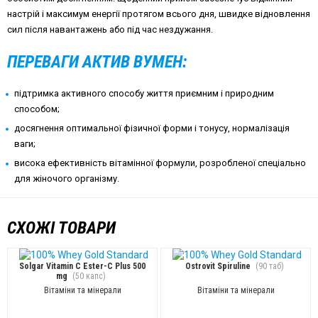
настрій і максимум енергії протягом всього дня, швидке відновлення
сил після навантажень або під час нездужання.
ПЕРЕВАГИ АКТИВ ВУМЕН:
підтримка активного способу життя приємним і природним
способом;
досягнення оптимальної фізичної форми і тонусу, нормалізація
ваги;
висока ефективність вітамінної формули, розробленої спеціально
для жіночого організму.
СХОЖІ ТОВАРИ
Solgar Vitamin С Ester-C Plus 500
Ostrovit Spiruline
(90 таб)
mg
(50 капс)
Вітаміни та мінерали
Вітаміни та мінерали