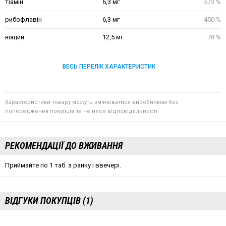
тіамін
6,3 мг
573 %
рибофлавін
6,3 мг
450 %
ніацин
12,5 мг
78 %
ВЕСЬ ПЕРЕЛІК ХАРАКТЕРИСТИК
Характеристики товару можуть змінюватися виробникам без
попередження покупців та не несе відповідальності
РЕКОМЕНДАЦІЇ ДО ВЖИВАННЯ
Приймайте по 1 таб. з ранку і ввечері.
ВІДГУКИ ПОКУПЦІВ (1)