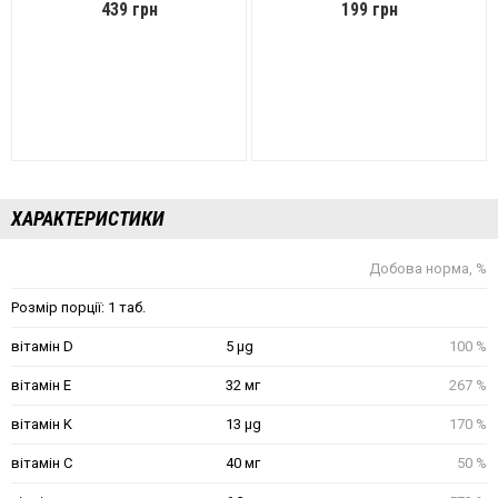
439 грн
199 грн
ХАРАКТЕРИСТИКИ
Добова норма, %
Розмір порції: 1 таб.
вітамін D
5 µg
100 %
вітамін E
32 мг
267 %
вітамін K
13 µg
170 %
вітамін C
40 мг
50 %