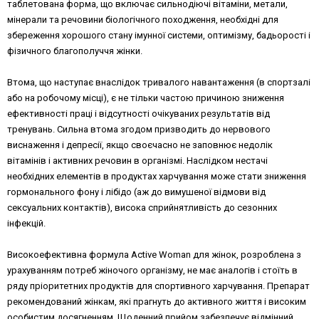
таблетована форма, що включає сильнодіючі вітаміни, метали,
мінерали та речовини біологічного походження, необхідні для
збереження хорошого стану імунної системи, оптимізму, бадьорості і
фізичного благополуччя жінки.
Втома, що наступає внаслідок тривалого навантаження (в спортзалі
або на робочому місці), є не тільки частою причиною зниження
ефективності праці і відсутності очікуваних результатів від
тренувань. Сильна втома згодом призводить до нервового
виснаження і депресії, якщо своєчасно не заповнює недолік
вітамінів і активних речовин в організмі. Наслідком нестачі
необхідних елементів в продуктах харчування може стати зниження
гормонального фону і лібідо (аж до вимушеної відмови від
сексуальних контактів), висока сприйнятливість до сезонних
інфекцій.
Високоефективна формула Active Woman для жінок, розроблена з
урахуванням потреб жіночого організму, не має аналогів і стоїть в
ряду пріоритетних продуктів для спортивного харчування. Препарат
рекомендований жінкам, які прагнуть до активного життя і високим
особистим досягненням. Щоденний прийом забезпечує відмінний