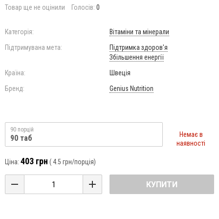
Товар ще не оцінили
Голосів:
0
Категорія:
Вітаміни та мінерали
Підтримувана мета:
Підтримка здоров'я
Збільшення енергії
Країна:
Швеція
Бренд:
Genius Nutrition
90 порцій
Немає в
90 таб
наявності
403 грн
Ціна:
(
4.5 грн
/порція)
КУПИТИ