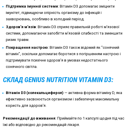
Підтримка імунної системи
: Вітамін D3 допомагає зміцнити
імунітет, підвищуючи опірність організму до інфекцій і
захворювань, особливо в холодний період.
Здоров'я м'язів
: Вітамін D3 сприяє правильній роботі м'язової
системи, допомагаючи запобігти м'язовій слабкості та зменшити
ризик травм.
Покращення настрою
: Вітамін D3 також відомий як "сонячний
вітамін", оскільки допомагає боротися з погіршенням настрою і
підтримувати психічне здоров'я в умовах недостатнього
сонячного світла.
СКЛАД GENIUS NUTRITION VITAMIN D3:
Вітамін D3 (холекальциферол)
— активна форма вітаміну D, яка
ефективно засвоюється організмом і забезпечує максимальну
користь для здоров'я.
Рекомендації до вживання
: Приймайте по 1 капсулі щодня під час
їжі або відповідно до рекомендацій лікаря.