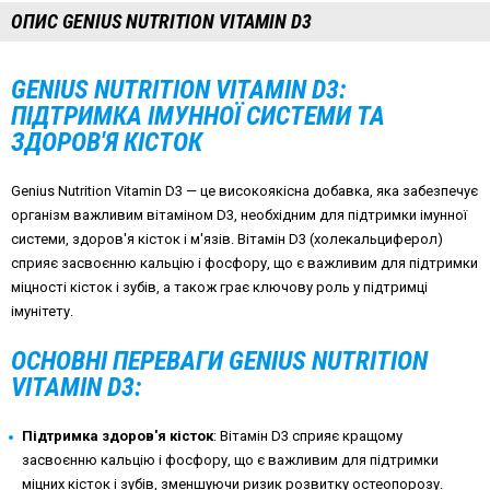
ОПИС GENIUS NUTRITION VITAMIN D3
GENIUS NUTRITION VITAMIN D3:
ПІДТРИМКА ІМУННОЇ СИСТЕМИ ТА
ЗДОРОВ'Я КІСТОК
Genius Nutrition Vitamin D3 — це високоякісна добавка, яка забезпечує
організм важливим вітаміном D3, необхідним для підтримки імунної
системи, здоров'я кісток і м'язів. Вітамін D3 (холекальциферол)
сприяє засвоєнню кальцію і фосфору, що є важливим для підтримки
міцності кісток і зубів, а також грає ключову роль у підтримці
імунітету.
ОСНОВНІ ПЕРЕВАГИ GENIUS NUTRITION
VITAMIN D3:
Підтримка здоров'я кісток
: Вітамін D3 сприяє кращому
засвоєнню кальцію і фосфору, що є важливим для підтримки
міцних кісток і зубів, зменшуючи ризик розвитку остеопорозу.