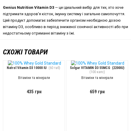
Genius Nutrition Vitamin D3
— це ідеальний вибір для тих, хто хоче
підтримати здоров'я кісток, імунну систему і загальне самопочуття.
Цей продукт допомагає забезпечити організм необхідною дозою
вітаміну D3, особливо в період зниженої сонячної активності або при
недостатньому отриманні вітаміну з їжі.
СХОЖІ ТОВАРИ
Natrol Vitamin D3 10000 IU
(60 таб)
Solgar VITAMIN D3 55MCG (2200IU)
(100 капс)
Вітаміни та мінерали
Вітаміни та мінерали
435 грн
659 грн