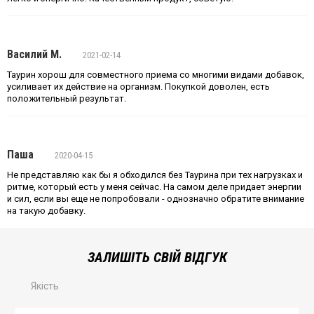
Василий М.
2021-02-14
Таурин хорош для совместного приема со многими видами добавок,
усиливает их действие на организм. Покупкой доволен, есть
положительный результат.
Паша
2020-04-15
Не представляю как бы я обходился без Таурина при тех нагрузках и
ритме, который есть у меня сейчас. На самом деле придает энергии
и сил, если вы еще не попробовали - однозначно обратите внимание
на такую добавку.
ЗАЛИШІТЬ СВІЙ ВІДГУК
Якість