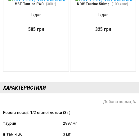
MST Taurine PWO
(300 г)
NOW Taurine 500mg
(100 капс)
Таурин
Таурин
585 грн
325 грн
ХАРАКТЕРИСТИКИ
Добова норма, %
Розмір порції: 1/2 мірної ложки (3 г)
таурин
2997 мг
вітамін В6
3 мг