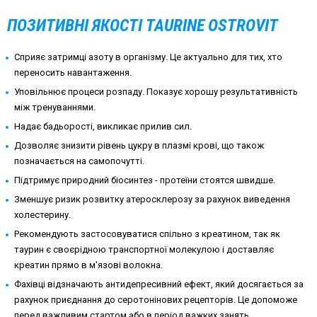
ПОЗИТИВНІ ЯКОСТІ TAURINE OSTROVIT
Сприяє затримці азоту в організму. Це актуально для тих, хто
переносить навантаження.
Уповільнює процеси розпаду. Показує хорошу результативність
між тренуваннями.
Надає бадьорості, викликає прилив сил.
Дозволяє знизити рівень цукру в плазмі крові, що також
позначається на самопочутті.
Підтримує природний біосинтез - протеїни стоятся швидше.
Зменшує ризик розвитку атеросклерозу за рахунок виведення
холестерину.
Рекомендують застосовуватися спільно з креатином, так як
таурин є своєрідною транспортної молекулою і доставляє
креатин прямо в м'язові волокна.
Фахівці відзначають антидепресивний ефект, який досягається за
рахунок приєднання до серотонінових рецепторів. Це допоможе
перед важливим стартом або в період важких занять.