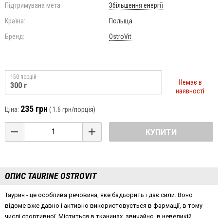
Підтримувана мета:
Збільшення енергії
Країна:
Польща
Бренд:
OstroVit
150 порцій
Немає в
300 г
наявності
235 грн
Ціна:
(
1.6 грн
/порція)
КУПИТИ
ОПИС TAURINE OSTROVIT
Таурин - це особлива речовина, яке бадьорить і дає сили. Воно
відоме вже давно і активно використовується в фармації, в тому
числі спортивної. Міститься в тканинах, звичайно, в невеликій