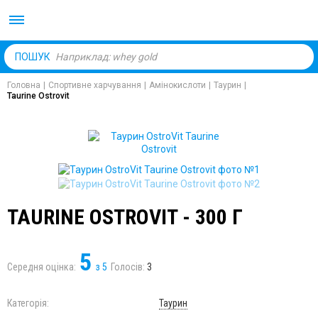
Body Market №1 магаз
ПОШУК
Головна
|
Спортивне харчування
|
Амінокислоти
|
Таурин
|
Taurine Ostrovit
TAURINE OSTROVIT - 300 Г
5
Середня оцінка:
з
5
Голосів:
3
Категорія:
Таурин