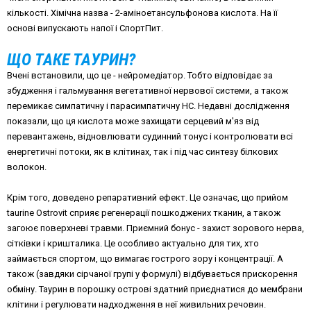
кількості. Хімічна назва - 2-аміноетансульфонова кислота. На її
основі випускають напої і СпортПит.
ЩО ТАКЕ ТАУРИН?
Вчені встановили, що це - нейромедіатор. Тобто відповідає за
збудження і гальмування вегетативної нервової системи, а також
перемикає симпатичну і парасимпатичну НС. Недавні дослідження
показали, що ця кислота може захищати серцевий м'яз від
перевантажень, відновлювати судинний тонус і контролювати всі
енергетичні потоки, як в клітинах, так і під час синтезу білкових
волокон.
Крім того, доведено репаративний ефект. Це означає, що прийом
taurine Ostrovit сприяє регенерації пошкоджених тканин, а також
загоює поверхневі травми. Приємний бонус - захист зорового нерва,
сітківки і кришталика. Це особливо актуально для тих, хто
займається спортом, що вимагає гострого зору і концентрації. А
також (завдяки сірчаної групі у формулі) відбувається прискорення
обміну. Таурин в порошку острові здатний приєднатися до мембрани
клітини і регулювати надходження в неї живильних речовин.