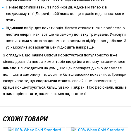
Не має протипоказань та побічної дії. Адже він тепер є в
людському тілі. До речі, найбільша концентрація відзначається в
жовчі.
Відмінний вибір для початківців. Багато стикаються з проблемою
нестачі енергії, найчастіше на самому початку тренувань. Уникнути
появи втоми можна за допомогою розумно підібраною добавки. З
усіх можливих варіантів цей підходить найкраще.
З огляду на, що Taurine Ostrovit користується популярністю вже
кілька десятків немає, коментарів щодо його впливу накопичилося
чимало. Всі сходяться на думці, що цей препарат дійсно дозволяє
поліпшити самопочуття, досягти більш високих показників. Тренери
кажуть про те, що спортсмени стають спокійніше і впевненіше,
краще концентруються, більш уважні і зібрані. Професіонали, яким є
з чим порівнювати, залишаються задоволені.
СХОЖІ ТОВАРИ