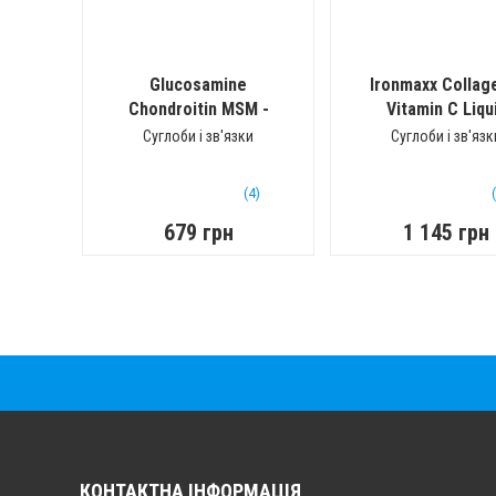
Glucosamine
Ironmaxx Collag
Chondroitin MSM -
Vitamin C Liqu
Double Strength
(1000 мл)
Суглоби і зв'язки
Суглоби і зв'язк
(120 кап)
(4)
679 грн
1 145 грн
КОНТАКТНА ІНФОРМАЦІЯ