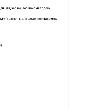
ень під час їжі, запиваючи водою.
MP. Підходить для щоденної підтримки
О)