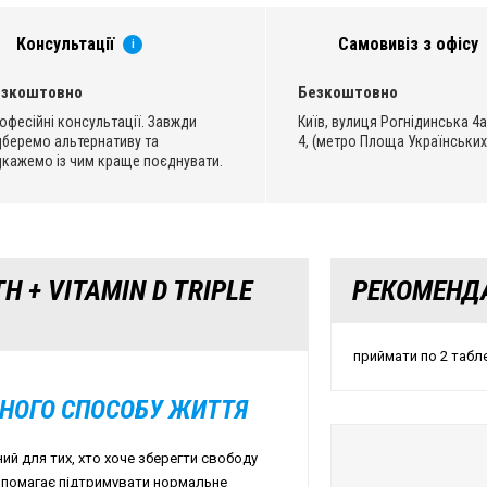
Консультації
Самовивіз з офісу
i
езкоштовно
Безкоштовно
офесійні консультації. Завжди
Київ, вулиця Рогнідинська 4а
дберемо альтернативу та
4, (метро Площа Українських
дкажемо із чим краще поєднувати.
H + VITAMIN D TRIPLE
РЕКОМЕНД
приймати по 2 табле
ВНОГО СПОСОБУ ЖИТТЯ
рений для тих, хто хоче зберегти свободу
 допомагає підтримувати нормальне