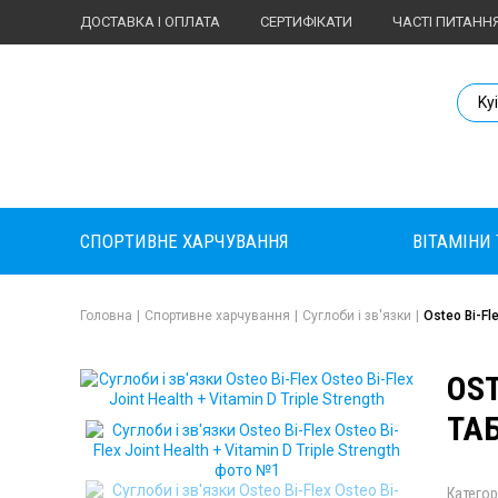
ДОСТАВКА І ОПЛАТА
СЕРТИФІКАТИ
ЧАСТІ ПИТАНН
Body Market №
Ky
СПОРТИВНЕ ХАРЧУВАННЯ
ВІТАМІНИ
Головна
|
Спортивне харчування
|
Суглоби і зв'язки
|
Osteo Bi-Fle
OST
ТА
Категор