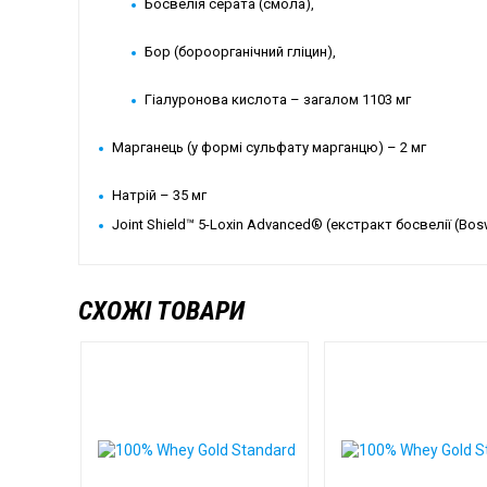
Босвелія серата (смола),
Бор (бороорганічний гліцин),
Гіалуронова кислота – загалом 1103 мг
Марганець (у формі сульфату марганцю) – 2 мг
Натрій – 35 мг
Joint Shield™ 5-Loxin Advanced® (екстракт босвелії (Boswe
СХОЖІ ТОВАРИ