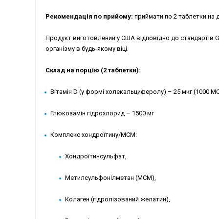
Рекомендація по прийому:
приймати по 2 таблетки на д
Продукт виготовлений у США відповідно до стандартів G
організму в будь-якому віці.
Склад на порцію (2 таблетки):
Вітамін D (у формі холекальциферолу) – 25 мкг (1000 М
Глюкозамін гідрохлорид – 1500 мг
Комплекс хондроїтину/МСМ:
Хондроїтинсульфат,
Метилсульфонілметан (МСМ),
Колаген (гідролізований желатин),