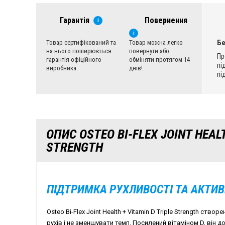
Гарантія
Повернення
i
i
Б
Товар сертифікований та
Товар можна легко
на нього поширюється
повернути або
Пр
гарантія офіційного
обміняти протягом 14
пі
виробника.
днів!
пі
ОПИС OSTEO BI-FLEX JOINT HEALT
STRENGTH
ПІДТРИМКА РУХЛИВОСТІ ТА АКТИ
Osteo Bi-Flex Joint Health + Vitamin D Triple Strength ство
рухів і не зменшувати темп. Посилений вітаміном D, він