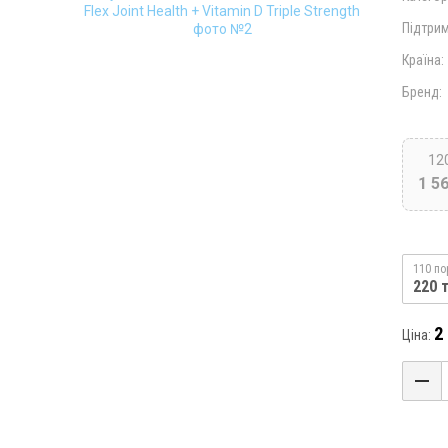
Підтрим
Країна:
Бренд:
12
1 5
110 по
220 
2
Ціна: