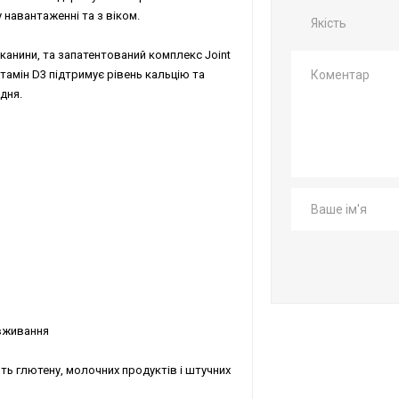
навантаженні та з віком.
Якість
тканини, та запатентований комплекс Joint
ітамін D3 підтримує рівень кальцію та
дня.
 вживання
істить глютену, молочних продуктів і штучних