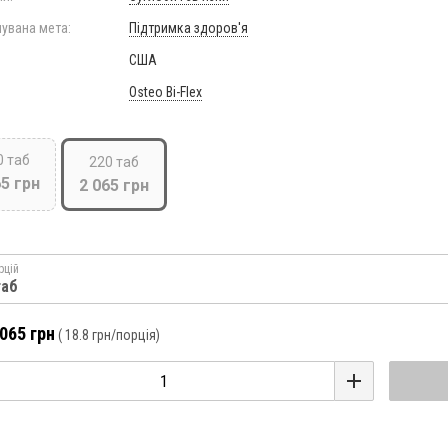
увана мета:
Підтримка здоров'я
США
Osteo Bi-Flex
0 таб
220 таб
65 грн
2 065 грн
рцій
таб
 065 грн
(
18.8 грн
/порція)