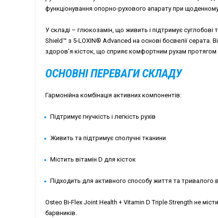
функціонування опорно-рухового апарату при щоденному 
У складі – глюкозамін, що живить і підтримує суглобові 
Shield™ з 5-LOXIN® Advanced на основі босвелії серата. В
здоров’я кісток, що сприяє комфортним рухам протягом 
ОСНОВНІ ПЕРЕВАГИ СКЛАДУ
Гармонійна комбінація активних компонентів:
Підтримує гнучкість і легкість рухів
Живить та підтримує сполучні тканини
Містить вітамін D для кісток
Підходить для активного способу життя та тривалого
Osteo Bi-Flex Joint Health + Vitamin D Triple Strength не м
барвників.