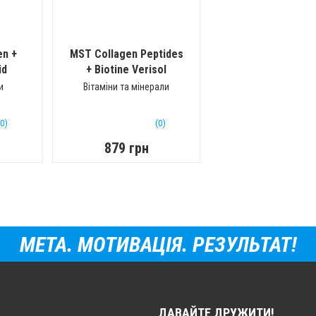
en +
MST Collagen Peptides
id
+ Biotine Verisol
(500 мл)
и
Вітаміни та мінерали
(0)
(0)
879 грн
МЕТА. МОТИВАЦІЯ. РЕЗУЛЬТАТ!
ДАВАЙТЕ ДРУЖИТИ!