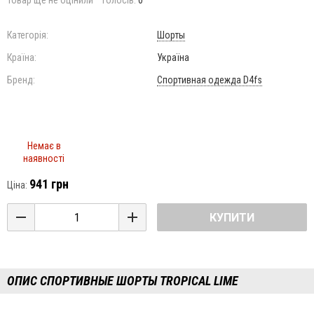
Товар ще не оцінили
Голосів:
0
Категорія:
Шорты
Країна:
Україна
Бренд:
Cпортивная одежда D4fs
Немає в
наявності
941 грн
Ціна:
КУПИТИ
ОПИС СПОРТИВНЫЕ ШОРТЫ TROPICAL LIME