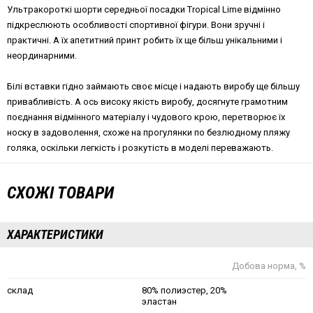
Ультракороткі шорти середньої посадки Tropical Lime відмінно
підкреслюють особливості спортивної фігури. Вони зручні і
практичні. А їх апетитний принт робить їх ще більш унікальними і
неординарними.
Білі вставки гідно займають своє місце і надають виробу ще більшу
привабливість. А ось високу якість виробу, досягнуте грамотним
поєднання відмінного матеріалу і чудового крою, перетворює їх
носку в задоволення, схоже на прогулянки по безлюдному пляжу
голяка, оскільки легкість і розкутість в моделі переважають.
СХОЖІ ТОВАРИ
ХАРАКТЕРИСТИКИ
Добова норма, %
склад
80% полиэстер, 20%
эластан