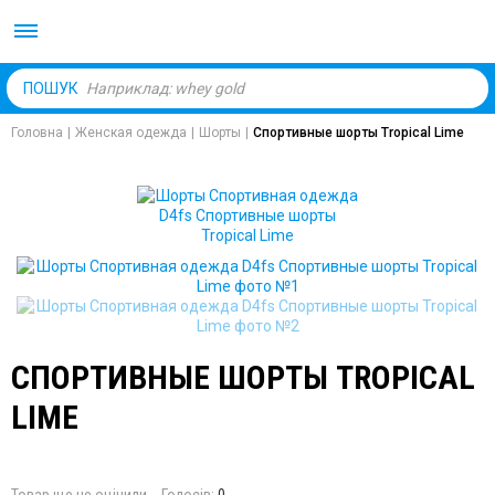
Body Market №1 магаз
ПОШУК
Головна
|
Женская одежда
|
Шорты
|
Спортивные шорты Tropical Lime
СПОРТИВНЫЕ ШОРТЫ TROPICAL
LIME