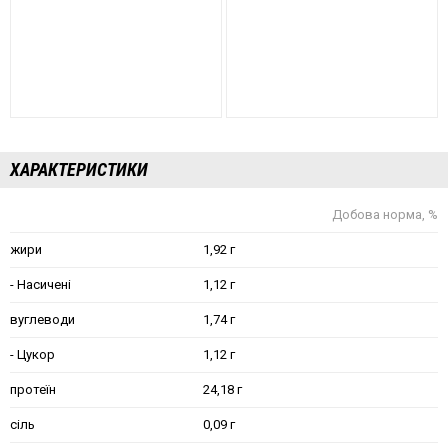
ХАРАКТЕРИСТИКИ
Добова норма, %
жири
1,92 г
- Насичені
1,12 г
вуглеводи
1,74 г
- Цукор
1,12 г
протеїн
24,18 г
сіль
0,09 г