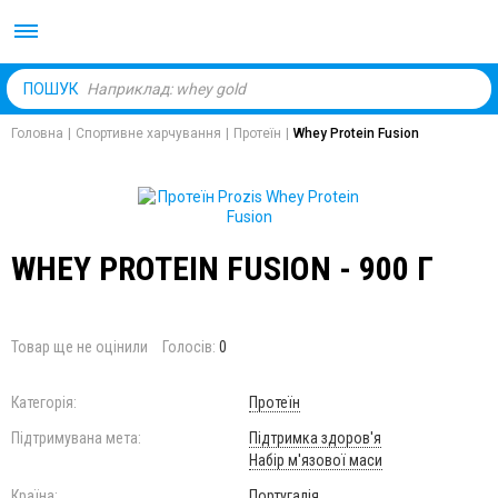
Body Market №1 магаз
ПОШУК
Головна
|
Спортивне харчування
|
Протеїн
|
Whey Protein Fusion
WHEY PROTEIN FUSION - 900 Г
Товар ще не оцінили
Голосів:
0
Категорія:
Протеїн
Підтримувана мета:
Підтримка здоров'я
Набір м'язової маси
Країна:
Португалія