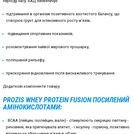
періоду часу.
БАД забезпечує:
підтримання в організмі позитивного азотистого балансу, що
створює грунт для інтенсивного росту м'язів;
підвищення спортивних показників;
розсмоктування зайвої жирового прошарку;
поліпшення рельєфу;
прискорення відновлення після виснажливого тренування.
Додаткові компоненти товару
PROZIS
WHEY
PROTEIN
FUSION
ПОСИЛЕНИЙ
АМІНОКИСЛОТАМИ:
BCAA
(лейцин, ізолейцин, валін) - стимулюють секрецію лептину -
речовини, яка пригнічувала апетит, - і інсуліну - гормону, позитивно
впливає на збільшення м'язів в об'ємі;