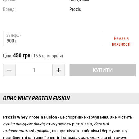
Бренд:
Prozis
29 порцій
Немає в
900 г
наявності
450 грн
Ціна:
(
15.5 грн
/порція)
КУПИТИ
ОПИС WHEY PROTEIN FUSION
Prozis
Whey
Protein
Fusion
- це спортивне харчування, яке містить
суміш швидких білків,
стимулюють ріст м'язів,
багатий
амінокислотний профіль,
що пригнічує катаболізм і бере участь у
виробництві клітинної енергії, і
вітамінну матрицю,
яка підтримує