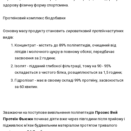
здорову фізичну форму спортсмена.
Протеїновий комплекс біодобавки
Основну масу продукту становить
сироватковий протеїн
наступних
видів:
Концентрат - містить до 89% поліпептидів, очищений від
ліпідів і молочного цукру в повному обсязі, передбачає
засвоєння за 2 години;
Ізолят - підданий глибокої фільтрації, тому на 90 - 95%
складається з чистого білка, розщеплюється за 1,5 години;
Гідролізат - має в своєму складі 99% протеїну, засвоюється
за 60 хвилин.
Зважаючи на поступове вивільнення поліпептидів
Прозис Вей
Протеїн Фьюжн
починає діяти вже через півгодини після прийому і
підживлює м'язи будівельним матеріалом протягом тривалого