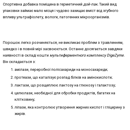
Спортивна добавка поміщена в герметичний
дой-пак.
Такий вид
упаковки займає мало місця і чудово захищає вміст від згубного
впливу ультрафіолету, вологи, патогенних мікроорганізмів.
Порошок легко розчиняється, не викликає проблем з травленням,
швидко і в повній мірі засвоюється. Останнє досягається завдяки
наявності в складі кошти
мультиферментного комплексу
DigeZyme.
Він складається з:
амілази, переробної полісахариди на моносахариди;
протеази, що каталізує розпад білків на амінокислоти;
лактази, що розщеплює лактозу на глюкозу і галактозу;
целюлази, необхідної для обробки продуктів, багатих на
клітковину;
ліпази, яка контролює утворення жирних кислот і гліцерину з
жирів.