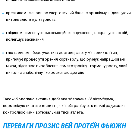
креатином - заповнює енергетичний баланс організму, підвищуючи
витривалість культуриста;
гліцином - зменшує психоемоційне напруження, покращує настрій,
полегшує засинання;
глютамином - бере участь в доставці азоту м'язових клітин,
пригнічує процес утворення кортизолу, що руйнує напрацьовані
м'язи, підсилює вироблення соматотропіну - гормону росту, який
виявляє анаболічну і жиросжигающее дію.
Також біологічно активна добавка збагачена
12 вітамінами,
нормалізують статеве життя, які нейтралізують вільні радикали і
контролюючими артеріальний тиск атлета.
ПЕРЕВАГИ
ПРОЗИС ВЕЙ ПРОТЕЇН ФЬЮЖН