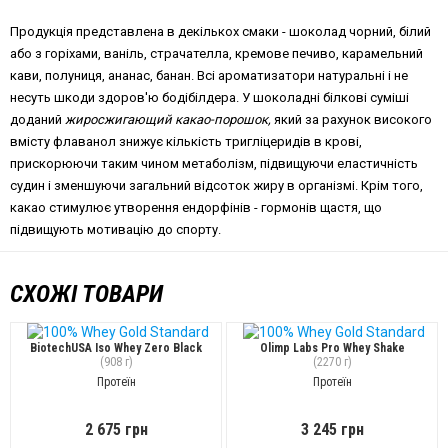
Продукція представлена в декількох смаки - шоколад чорний, білий
або з горіхами, ваніль, страчателла, кремове печиво, карамельний
кави, полуниця, ананас, банан. Всі ароматизатори натуральні і не
несуть шкоди здоров'ю бодібілдера. У шоколадні білкові суміші
доданий
жиросжигающий какао-порошок,
який за рахунок високого
вмісту флаванол знижує кількість тригліцеридів в крові,
прискорюючи таким чином метаболізм, підвищуючи еластичність
судин і зменшуючи загальний відсоток жиру в організмі. Крім того,
какао стимулює утворення ендорфінів - гормонів щастя, що
підвищують мотивацію до спорту.
СХОЖІ ТОВАРИ
BiotechUSA Iso Whey Zero Black
Olimp Labs Pro Whey Shake
(908 г)
(2270 г)
Протеїн
Протеїн
2 675 грн
3 245 грн