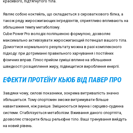
красивого, підтягнутого тіла.
Являє собою коктейль, що складається з сироваткового білка, а
також ряду жиросжигающих інгредієнтів, сприятливо впливають на
збільшення темпу метаболізму.
Cube Power Pro володіє поліпшеною формулою, дозволяє
максимально активізувати жиросжигающий потенціал вашого тіла.
Домогтися нормального результату можна в разі комплексного
підходу: при дотриманні правильного харчування і постійних
фізичних вправ. Плюс прийом суміші вплине на збільшення
швидкості розщеплення жиру, підвищитися вироблення енергії.
ЕФЕКТИ ПРОТЕЇНУ КЬЮБ ВІД ПАВЕР ПРО
Завдяки чому, силові показники, зокрема витривалість значно
збільшиться. Тому спортсмен зможе витримувати більше
навантаження, ніж раніше. Зміцнюються імунна і серцево-судинна
системи. Стабілізується метаболізм. Вживання даного спортпіта,
дозволяє створити більш рельєфне тіло. Ваші тренування вийдуть
на новий рівень.