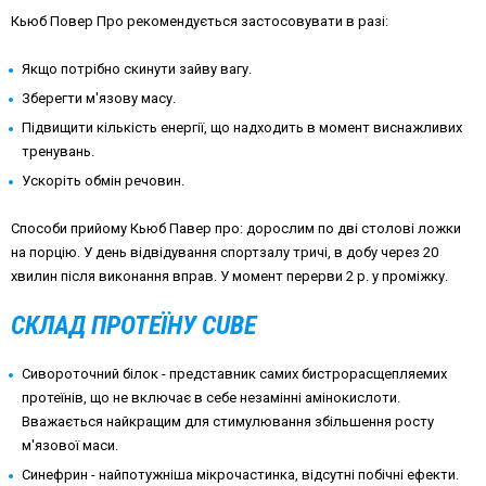
Кьюб Повер Про рекомендується застосовувати в разі:
Якщо потрібно скинути зайву вагу.
Зберегти м'язову масу.
Підвищити кількість енергії, що надходить в момент виснажливих
тренувань.
Уcкоріть обмін речовин.
Способи прийому Кьюб Павер про: дорослим по дві столові ложки
на порцію. У день відвідування спортзалу тричі, в добу через 20
хвилин після виконання вправ. У момент перерви 2 р. у проміжку.
СКЛАД ПРОТЕЇНУ CUBE
Cивороточний білок - представник самих бистрорасщепляемих
протеїнів, що не включає в себе незамінні амінокислоти.
Вважається найкращим для стимулювання збільшення росту
м'язової маси.
Синефрин - найпотужніша мікрочастинка, відсутні побічні ефекти.