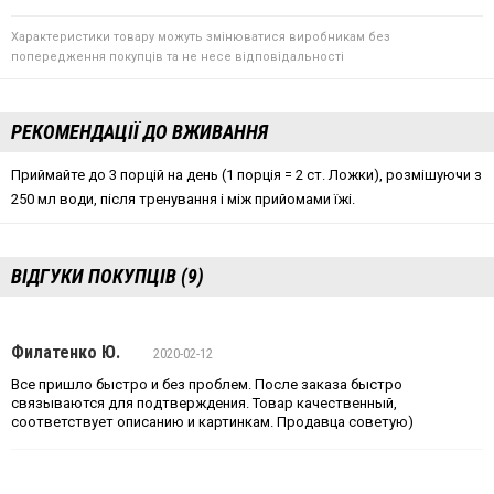
Характеристики товару можуть змінюватися виробникам без
попередження покупців та не несе відповідальності
РЕКОМЕНДАЦІЇ ДО ВЖИВАННЯ
Приймайте до 3 порцій на день (1 порція = 2 ст. Ложки), розмішуючи з
250 мл води, після тренування і між прийомами їжі.
ВІДГУКИ ПОКУПЦІВ (9)
Филатенко Ю.
2020-02-12
Все пришло быстро и без проблем. После заказа быстро
связываются для подтверждения. Товар качественный,
соответствует описанию и картинкам. Продавца советую)