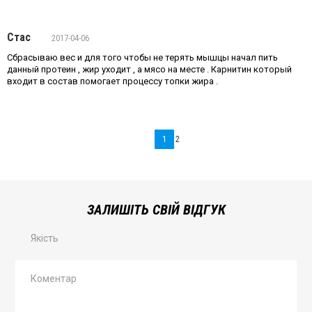
Стас
2017-04-06
Сбрасываю вес и для того чтобы не терять мышцы начал пить
данный протеин , жир уходит , а мясо на месте . Карнитин который
входит в состав помогает процессу топки жира .
1
2
ЗАЛИШІТЬ СВІЙ ВІДГУК
Якість