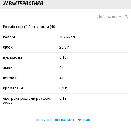
ХАРАКТЕРИСТИКИ
Добова норма, %
Розмір порції: 2 ст. ложки (40 г)
калорії
137 ккал
білок
28,8 г
вуглеводи
0,16 г
жири
0 г
нутріоза
4 г
бромелайн
0,2 г
екстракт родіоли рожевої
0,1 г
сухий
ВЕСЬ ПЕРЕЛІК ХАРАКТЕРИСТИК