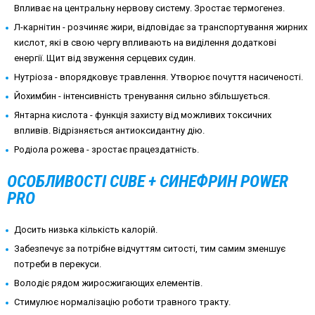
Впливає на центральну нервову систему. Зростає термогенез.
Л-карнітин - розчиняє жири, відповідає за транспортування жирних
кислот, які в свою чергу впливають на виділення додаткові
енергії. Щит від звуження серцевих судин.
Нутріоза - впорядковує травлення. Утворює почуття насиченості.
Йохимбин - інтенсивність тренування сильно збільшується.
Янтарна кислота - функція захисту від можливих токсичних
впливів. Відрізняється антиоксидантну дію.
Родіола рожева - зростає працездатність.
ОСОБЛИВОСТІ CUBE + СИНЕФРИН POWER
PRO
Досить низька кількість калорій.
Забезпечує за потрібне відчуттям ситості, тим самим зменшує
потреби в перекуси.
Володіє рядом жиросжигающих елементів.
Стимулює нормалізацію роботи травного тракту.