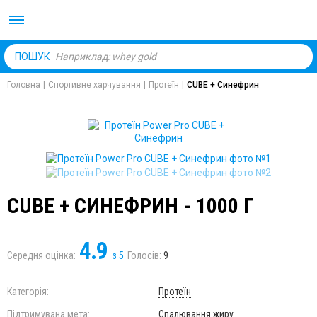
Body Market №1 магаз
ПОШУК
Головна
|
Спортивне харчування
|
Протеїн
|
CUBE + Синефрин
CUBE + СИНЕФРИН - 1000 Г
4.9
Середня оцінка:
з
5
Голосів:
9
Категорія:
Протеїн
Підтримувана мета:
Спалювання жиру