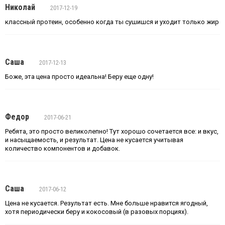
Николай
2017-12-19
классный протеин, особенно когда ты сушишся и уходит только жир
Саша
2017-12-13
Боже, эта цена просто идеальна! Беру еще одну!
Федор
2017-06-21
Ребята, это просто великолепно! Тут хорошо сочетается все: и вкус,
и насыщаемость, и результат. Цена не кусается учитывая
количество компонентов и добавок.
Саша
2017-06-12
Цена не кусается. Результат есть. Мне больше нравится ягодный,
хотя периодически беру и кокосовый (в разовых порциях).