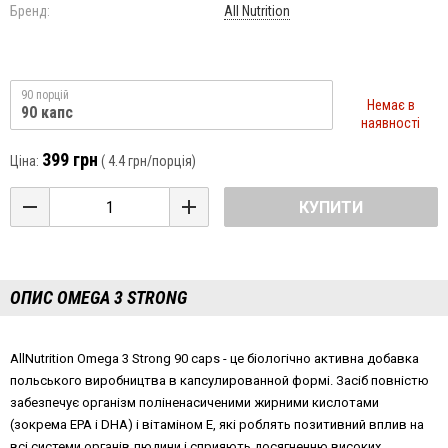
Бренд:
All Nutrition
90 порцій
Немає в
90 капс
наявності
399 грн
Ціна:
(
4.4 грн
/порція)
КУПИТИ
ОПИС OMEGA 3 STRONG
AllNutrition Omega 3 Strong 90 caps - це біологічно активна добавка
польського виробництва в капсулированной формі. Засіб повністю
забезпечує організм поліненасиченими жирними кислотами
(зокрема EPA і DHA) і вітаміном Е, які роблять позитивний вплив на
всі системи органів людини і сприяють досягненню високих