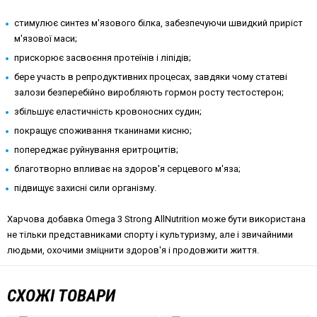
стимулює синтез м'язового білка, забезпечуючи швидкий приріст
м'язової маси;
прискорює засвоєння протеїнів і ліпідів;
бере участь в репродуктивних процесах, завдяки чому статеві
залози безперебійно виробляють гормон росту тестостерон;
збільшує еластичність кровоносних судин;
покращує споживання тканинами кисню;
попереджає руйнування еритроцитів;
благотворно впливає на здоров'я серцевого м'яза;
підвищує захисні сили організму.
Харчова добавка Omega 3 Strong AllNutrition може бути використана
не тільки представниками спорту і культуризму, але і звичайними
людьми, охочими зміцнити здоров'я і продовжити життя.
СХОЖІ ТОВАРИ