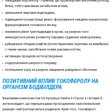
ліквідацію кортизолу - гормону, що провокує метаболічний розпад
білка, тобто викликає катаболізм м'язів;
зменшення жирових відкладень;
підвищення концентрації уваги і фокусування завдяки нормалізації
функціонування головного мозку;
зниження рівня тригліцеридів в крові, за рахунок чого
зменшується ризик розвитку серцево-судинних захворювань;
руйнування ліпідних рафтів (холестеринових скупчень на мембрані)
і, таким чином, запобігання появи ракових клітин;
активацію процесів кісткоутворення;
оздоровлення шкірного покриву;
поліпшення зору за рахунок зміцнення райдужної оболонки.
ПОЗИТИВНИЙ ВПЛИВ ТОКОФЕРОЛУ НА
ОРГАНІЗМ БОДІБІЛДЕРА
Важливим компонентом Ол Нутришн Омега-3 Стронг є і вітамін Е -
антиоксидант, що перешкоджає проходженню окислювальних
реакцій і нейтралізує вільні радикали. Крім того, токоферол: