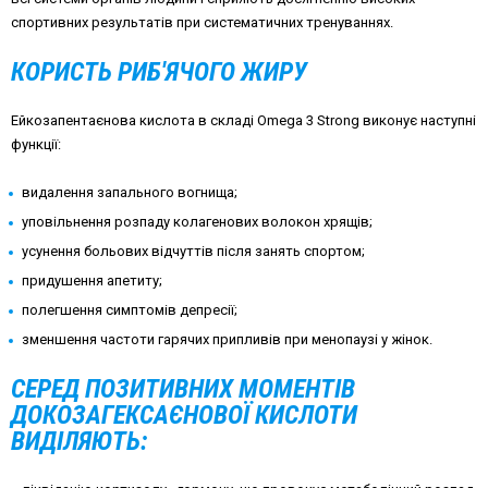
спортивних результатів при систематичних тренуваннях.
КОРИСТЬ РИБ'ЯЧОГО ЖИРУ
Ейкозапентаєнова кислота в складі Omega 3 Strong виконує наступні
функції:
видалення запального вогнища;
уповільнення розпаду колагенових волокон хрящів;
усунення больових відчуттів після занять спортом;
придушення апетиту;
полегшення симптомів депресії;
зменшення частоти гарячих припливів при менопаузі у жінок.
СЕРЕД ПОЗИТИВНИХ МОМЕНТІВ
ДОКОЗАГЕКСАЄНОВОЇ КИСЛОТИ
ВИДІЛЯЮТЬ: