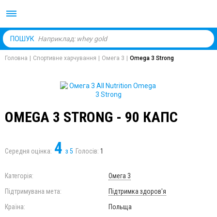
Body Market №1 магаз
ПОШУК
Головна
|
Спортивне харчування
|
Омега 3
|
Omega 3 Strong
OMEGA 3 STRONG - 90 КАПС
4
Середня оцінка:
з
5
Голосів:
1
Категорія:
Омега 3
Підтримувана мета:
Підтримка здоров'я
Країна:
Польща