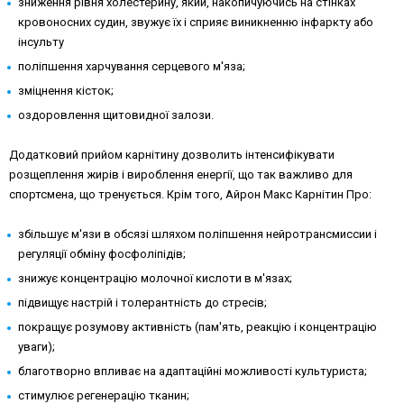
зниження рівня холестерину, який, накопичуючись на стінках
кровоносних судин, звужує їх і сприяє виникненню інфаркту або
інсульту
поліпшення харчування серцевого м'яза;
зміцнення кісток;
оздоровлення щитовидної залози.
Додатковий прийом карнітину дозволить інтенсифікувати
розщеплення жирів і вироблення енергії, що так важливо для
спортсмена, що тренується. Крім того, Айрон Макс Карнітин Про:
збільшує м'язи в обсязі шляхом поліпшення нейротрансмиссии і
регуляції обміну фосфоліпідів;
знижує концентрацію молочної кислоти в м'язах;
підвищує настрій і толерантність до стресів;
покращує розумову активність (пам'ять, реакцію і концентрацію
уваги);
благотворно впливає на адаптаційні можливості культуриста;
стимулює регенерацію тканин;