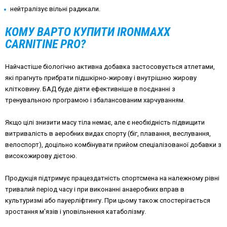
нейтралізує вільні радикали.
КОМУ ВАРТО КУПИТИ IRONMAXX
CARNITINE PRO?
Найчастіше біологічно активна добавка застосовується атлетами,
які прагнуть прибрати підшкірно-жирову і внутрішню жирову
клітковину. БАД буде діяти ефективніше в поєднанні з
тренувальною програмою і збалансованим харчуванням.
Якщо цілі знизити масу тіла немає, але є необхідність підвищити
витривалість в аеробних видах спорту (біг, плавання, веслування,
велоспорт), доцільно комбінувати прийом спеціалізованої добавки з
високожирову дієтою.
Продукція підтримує працездатність спортсмена на належному рівні
тривалий період часу і при виконанні анаеробних вправ в
культуризмі або пауерліфтингу. При цьому також спостерігається
зростання м'язів і уповільнення катаболізму.