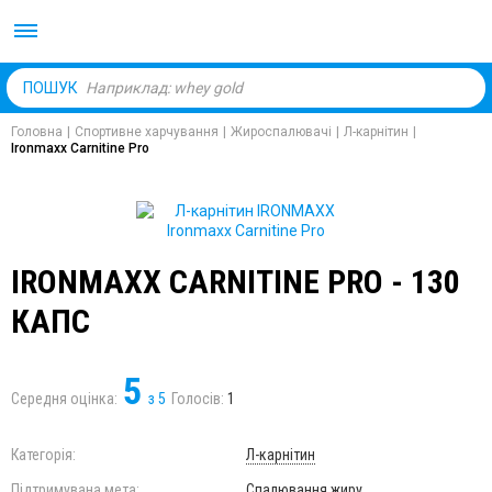
Body Market №1 магаз
ПОШУК
Головна
|
Спортивне харчування
|
Жироспалювачі
|
Л-карнітин
|
Ironmaxx Carnitine Pro
IRONMAXX CARNITINE PRO - 130
КАПС
5
Середня оцінка:
з
5
Голосів:
1
Категорія:
Л-карнітин
Підтримувана мета:
Спалювання жиру