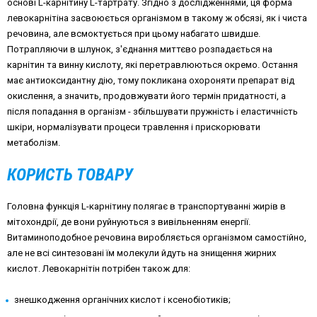
основі L-карнітину L-тартрату. Згідно з дослідженнями, ця форма
левокарнітіна засвоюється організмом в такому ж обсязі, як і чиста
речовина, але всмоктується при цьому набагато швидше.
Потрапляючи в шлунок, з'єднання миттєво розпадається на
карнітин та винну кислоту, які перетравлюються окремо. Остання
має антиоксидантну дію, тому покликана охороняти препарат від
окислення, а значить, продовжувати його термін придатності, а
після попадання в організм - збільшувати пружність і еластичність
шкіри, нормалізувати процеси травлення і прискорювати
метаболізм.
КОРИСТЬ ТОВАРУ
Головна функція L-карнітину полягає в транспортуванні жирів в
мітохондрії, де вони руйнуються з вивільненням енергії.
Витаминоподобное речовина виробляється організмом самостійно,
але не всі синтезовані їм молекули йдуть на знищення жирних
кислот. Левокарнітін потрібен також для:
знешкодження органічних кислот і ксенобіотиків;