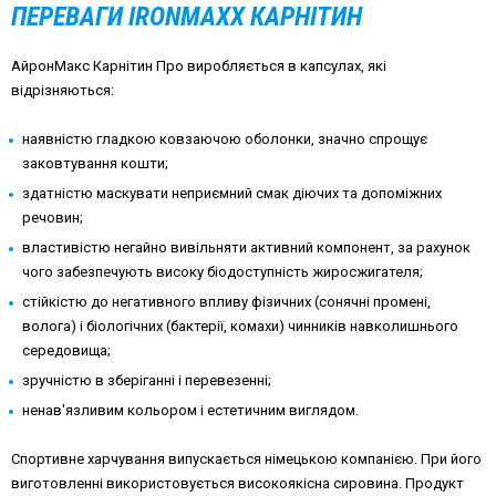
ПЕРЕВАГИ IRONMAXX КАРНІТИН
АйронМакс Карнітин Про виробляється в капсулах, які
відрізняються:
наявністю гладкою ковзаючою оболонки, значно спрощує
заковтування кошти;
здатністю маскувати неприємний смак діючих та допоміжних
речовин;
властивістю негайно вивільняти активний компонент, за рахунок
чого забезпечують високу біодоступність жиросжигателя;
стійкістю до негативного впливу фізичних (сонячні промені,
волога) і біологічних (бактерії, комахи) чинників навколишнього
середовища;
зручністю в зберіганні і перевезенні;
ненав'язливим кольором і естетичним виглядом.
Спортивне харчування випускається німецькою компанією. При його
виготовленні використовується високоякісна сировина. Продукт