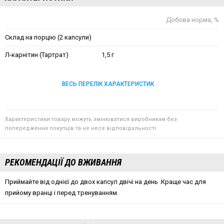
Добова норма, %
Склад на порцію (2 капсули)
Л-карнітин (Тартрат)
1,5 г
ВЕСЬ ПЕРЕЛІК ХАРАКТЕРИСТИК
Характеристики товару можуть змінюватися виробникам без
попередження покупців та не несе відповідальності
РЕКОМЕНДАЦІЇ ДО ВЖИВАННЯ
Приймайте від однієї до двох капсул двічі на день .Краще час для
прийому вранці і перед тренуванням.