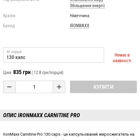
Збільшення енергії
Країна:
Німеччина
Бренд:
IRONMAXX
65 порцій
Немає в
130 капс
наявності
835 грн
Ціна:
(
12.8 грн
/порція)
КУПИТИ
ОПИС IRONMAXX CARNITINE PRO
IronMaxx Carnitine Pro 130 caps - це капсульований жиросжигатель на