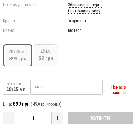
Підтримувана мета:
Збільшення енергії
Спалювання жиру
Країна:
Угорщина
Бренд:
BioTech
25 мл
20x25 мл
52 грн
899 грн
20 порцій
Немає в
Смаки
20x25 мл
наявності
899 грн
Ціна:
(
45.0 грн
/порція)
КУПИТИ