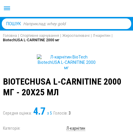
Body Market №1 магаз
ПОШУК
Головна
|
Спортивне харчування
|
Жироспалювачі
|
Л-карнітин
|
BiotechUSA L-CARNITINE 2000 мг
BIOTECHUSA L-CARNITINE 2000
МГ - 20X25 МЛ
4.7
Середня оцінка:
з
5
Голосів:
3
Категорія:
Л-карнітин