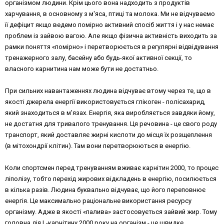
організмом людини. Крім цього вона надходить з продуктів
харчування, в основному з м'яса, птиці та молока. Ми не відчуваємо
її дефіцит якщо ведемо помірно активний спосіб життя і у нас немає
проблем із зайвою вагою. Але якщо фізична активність виходить за
рамки поняття «помірно» і перетворюється в регулярні відвідування
тренажерного залу, басейну або будь-якої активної секції, то
власного карнитина нам може бути не достатньо.
При сильних навантаженнях людина відчуває втому через те, що в
якості джерела енергії використовується глікоген - полісахарид,
який знаходиться в м'язах. Енергія, яка виробляється завдяки йому,
не достатня для тривалого тренування. Ця речовина - це свого роду
транспорт, який доставляє жирні кислоти до місця їх розщеплення
(в мітохондрії клітин). Там вони перетворюються в енергію.
Коли спортсмен перед тренуванням вживає карнітин 2000, то процес
ліполізу, тобто перехід жирових відкладень в енергію, посилюється
в кілька разів. Людина буквально відчуває, що його переповнює
енергія. Це максимально раціональне використання ресурсу
організму. Адже в якості «палива» застосовується зайвий жир. Тому
головна дія L-карнітину 2000 року на організм - це швидке