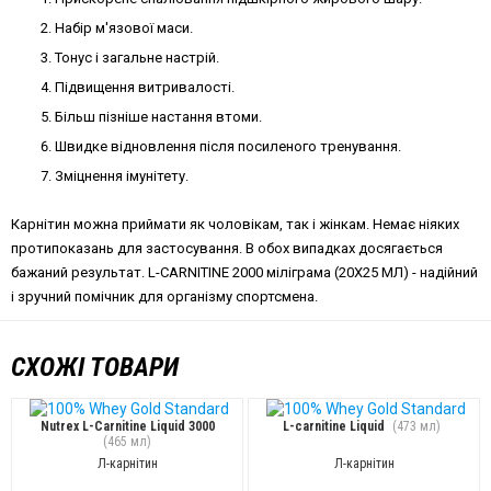
Набір м'язової маси.
Тонус і загальне настрій.
Підвищення витривалості.
Більш пізніше настання втоми.
Швидке відновлення після посиленого тренування.
Зміцнення імунітету.
Карнітин можна приймати як чоловікам, так і жінкам. Немає ніяких
протипоказань для застосування. В обох випадках досягається
бажаний результат. L-CARNITINE 2000 міліграма (20Х25 МЛ) - надійний
і зручний помічник для організму спортсмена.
СХОЖІ ТОВАРИ
Nutrex L-Carnitine Liquid 3000
L-carnitine Liquid
(473 мл)
(465 мл)
Л-карнітин
Л-карнітин