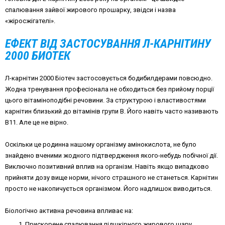
спалювання зайвої жирового прошарку, звідси і назва
«жіросжігателі».
ЕФЕКТ ВІД ЗАСТОСУВАННЯ Л-КАРНІТИНУ
2000 БИОТЕК
Л-карнітин 2000 Біотеч застосовується бодибилдерами повсюдно.
Жодна тренування професіонала не обходиться без прийому порції
цього вітаміноподібні речовини. За структурою і властивостями
карнітин близький до вітамінів групи В. Його навіть часто називають
В11. Але це не вірно.
Оскільки це родинна нашому організму амінокислота, не було
знайдено вченими жодного підтвердження якого-небудь побічної дії.
Виключно позитивний вплив на організм. Навіть якщо випадково
прийняти дозу вище норми, нічого страшного не станеться. Карнітин
просто не накопичується організмом. Його надлишок виводиться.
Біологічно активна речовина впливає на:
Прискорене спалювання підшкірного жирового шару.