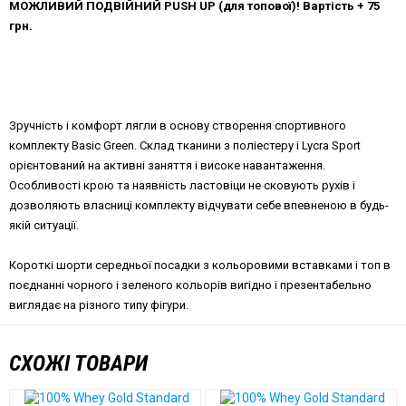
МОЖЛИВИЙ ПОДВІЙНИЙ PUSH UP (для топової)! Вартість + 75
грн.
Зручність і комфорт лягли в основу створення спортивного
комплекту Basic Green. Склад тканини з поліестеру і Lycra Sport
орієнтований на активні заняття і високе навантаження.
Особливості крою та наявність ластовіци не сковують рухів і
дозволяють власниці комплекту відчувати себе впевненою в будь-
якій ситуації.
Короткі шорти середньої посадки з кольоровими вставками і топ в
поєднанні чорного і зеленого кольорів вигідно і презентабельно
виглядає на різного типу фігури.
СХОЖІ ТОВАРИ