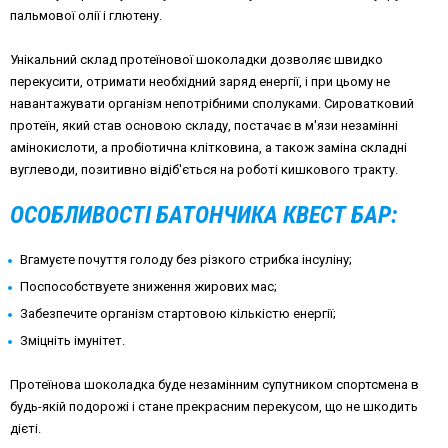
пальмової олії і глютену.
Унікальний склад протеїнової шоколадки дозволяє швидко
перекусити, отримати необхідний заряд енергії, і при цьому не
навантажувати організм непотрібними сполуками. Сироватковий
протеїн, який став основою складу, постачає в м'язи незамінні
амінокислоти, а пробіотична клітковина, а також заміна складні
вуглеводи, позитивно відіб'ється на роботі кишкового тракту.
ОСОБЛИВОСТІ БАТОНЧИКА КВЕСТ БАР:
Вгамуєте почуття голоду без різкого стрибка інсуліну;
Поспособствуете зниження жирових мас;
Забезпечите організм стартовою кількістю енергії;
Зміцніть імунітет.
Протеїнова шоколадка буде незамінним супутником спортсмена в
будь-якій подорожі і стане прекрасним перекусом, що не шкодить
дієті.