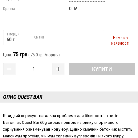
Країна:
США
1 порцій
Немає в
Смаки
60 г
наявності
75 грн
Ціна:
(
75.0 грн
/порція)
КУПИТИ
ОПИС QUEST BAR
Швидкий перекус - нагальна проблема для більшості атлетів.
Батончик Quest Bar 60g своєю появою на ринку спортивного
харчування ознаменував нову еру. Дивно смачний батончик містить
максимум протеїну, мінімум складних вуглеводів і ніякого цукру,