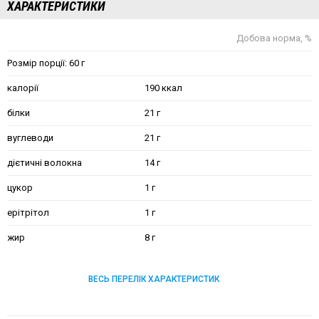
ХАРАКТЕРИСТИКИ
Добова норма, %
Розмір порції: 60 г
калорії
190 ккал
білки
21 г
вуглеводи
21 г
дієтичні волокна
14 г
цукор
1 г
ерітрітол
1 г
жир
8 г
ВЕСЬ ПЕРЕЛІК ХАРАКТЕРИСТИК