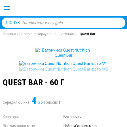
Body Market №1 магаз
ПОШУК
Головна
|
Спортивне харчування
|
Батончики
|
Quest Bar
QUEST BAR - 60 Г
4
Середня оцінка:
з
5
Голосів:
1
Категорія:
Батончики
Підтримувана мета:
Набір м'язової маси