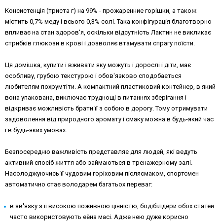
Консистенція (триста г) на 99% - прожаренние горішки, а також
містить 0,7% меду і всього 0,3% солі. Така конфігурація благотворно
впливає на стан здоров'я, оскільки відсутність Лактин не викликає
стрибків глюкози в крові і дозволяє втамувати спрагу поїсти.
Ця домішка, купити і вживати яку можуть і дорослі і діти, має
особливу, грубою текстурою і обов'язково сподобається
любителям похрумтіти. А компактний пластиковий контейнер, в який
вона упакована, виключає труднощі в питаннях зберігання і
відкриває можливість брати її з собою в дорогу. Тому отримувати
задоволення від природного аромату і смаку можна в будь-який час
і в будь-яких умовах.
Безпосередню важливість представляє для людей, які ведуть
активний спосіб життя або займаються в тренажерному залі.
Насолоджуючись її чудовим горіховим післясмаком, спортсмен
автоматично стає володарем багатьох переваг:
в зв'язку з її високою поживною цінністю, бодібілдери обох статей
часто використовують еёна масі. Адже нею дуже корисно