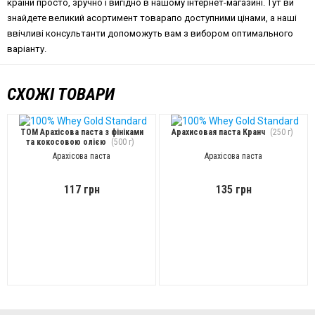
країни просто, зручно і вигідно в нашому інтернет-магазині. Тут ви
знайдете великий асортимент товарапо доступними цінами, а наші
ввічливі консультанти допоможуть вам з вибором оптимального
варіанту.
СХОЖІ ТОВАРИ
TOM Арахісова паста з фініками
Арахисовая паста Кранч
(250 г)
та кокосовою олією
(500 г)
Арахісова паста
Арахісова паста
117 грн
135 грн