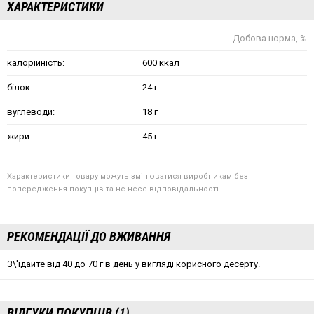
ХАРАКТЕРИСТИКИ
Добова норма, %
калорійність:
600 ккал
білок:
24 г
вуглеводи:
18 г
жири:
45 г
Характеристики товару можуть змінюватися виробникам без
попередження покупців та не несе відповідальності
РЕКОМЕНДАЦІЇ ДО ВЖИВАННЯ
З\'їдайте від 40 до 70 г в день у вигляді корисного десерту.
ВІДГУКИ ПОКУПЦІВ (1)