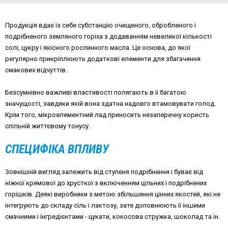
Продукція вдає із себе субстанцію очищеного, обробленого і
подрібненого земляного горіха з додаванням невеликої кількості
солі, цукру і якісного рослинного масла. Це основа, до якої
регулярно прикріплюють додаткові елементи для збагачення
смакових відчуттів.
Безсумнівно важливі властивості полягають в її багатою
значущості, завдяки якій вона здатна надовго втамовувати голод.
Крім того, мікроелементний лад приносить незаперечну користь
спільній життєвому тонусу.
СПЕЦИФІКА ВПЛИВУ
Зовнішній вигляд залежить від ступеня подрібнення і буває від
ніжної кремової до хрусткої з включенням цільних і подрібнених
горішків. Деякі виробники з метою збільшення цінних якостей, які не
інтегрують до складу сіль і лактозу, зате доповнюють її іншими
смачними і інгредієнтами - цукати, кокосова стружка, шоколад та ін.