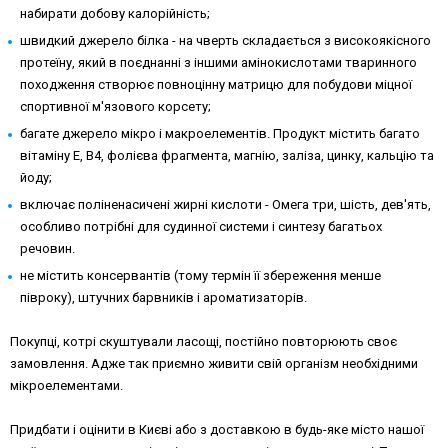
набирати добову калорійність;
швидкий джерело білка - на чверть складається з високоякісного
протеїну, який в поєднанні з іншими амінокислотами тваринного
походження створює повноцінну матрицю для побудови міцної
спортивної м'язового корсету;
багате джерело мікро і макроелементів. Продукт містить багато
вітаміну Е, В4, фолієва фрагмента, магнію, заліза, цинку, кальцію та
йоду;
включає поліненасичені жирні кислоти - Омега три, шість, дев'ять,
особливо потрібні для судинної системи і синтезу багатьох
речовин.
не містить консервантів (тому термін її збереження менше
півроку), штучних барвників і ароматизаторів.
Покупці, котрі скуштували ласощі, постійно повторюють своє
замовлення. Адже так приємно живити свій організм необхідними
мікроелементами.
Придбати і оцінити в Києві або з доставкою в будь-яке місто нашої