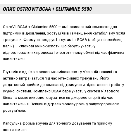
ОПИС OSTROVIT BCAA + GLUTAMINE 5500
OstroVit BCAA + Glutamine 5500 — амінокислотний комплекс для
підтримки відновлення, росту м’язів і зменшення катаболізму після
тренувань. Формула поєднує L-глутамін і BCAA (лейцин, ізолейцин,
валін) — ключові амінокислоти, що беруть участь у
відновлювальних процесах і енергетичному обміні під час фізичних
навантажень.
Глутамін є однією з основних амінокислот у м’язовій тканині та
активно витрачається під час інтенсивних тренувань. Його
додатковий прийом допомагає підтримувати відновлення і роботу
імунної системи. Комплекс BCAA бере участь у синтезі м’язового
білка та може використовуватись як джерело енергії під час
навантаження. Лейцин відіграє ключову роль у запуску процесів
росту м’язів.
Капсульна форма зручна для точного дозування та прийому
протягом дня.