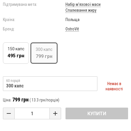
Підтримувана мета:
Набір м'язової маси
Спалювання жиру
Країна:
Польща
Бренд:
OstroVit
150 капс
300 капс
495 грн
799 грн
60 порцій
Немає в
300 капс
наявності
799 грн
Ціна:
(
13.3 грн
/порція)
КУПИТИ