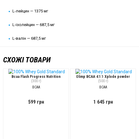
L-лейцин — 1375 мг
L-ізолейцин — 687,5 мг
L-валін — 687,5 мг
СХОЖІ ТОВАРИ
Bcaa Flash Progress Nutrition
Olimp BCAA 4:1:1 Xplode powder
(300 г)
(500 г)
BCAA
BCAA
599 грн
1 645 грн