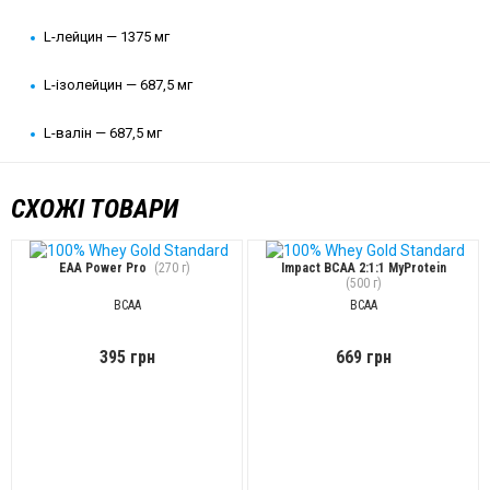
L-лейцин — 1375 мг
L-ізолейцин — 687,5 мг
L-валін — 687,5 мг
СХОЖІ ТОВАРИ
EAA Power Pro
(270 г)
Impact BCAA 2:1:1 MyProtein
(500 г)
BCAA
BCAA
395 грн
669 грн