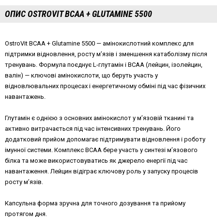
ОПИС OSTROVIT BCAA + GLUTAMINE 5500
OstroVit BCAA + Glutamine 5500 — амінокислотний комплекс для
підтримки відновлення, росту м’язів і зменшення катаболізму після
тренувань. Формула поєднує L-глутамін і BCAA (лейцин, ізолейцин,
валін) — ключові амінокислоти, що беруть участь у
відновлювальних процесах і енергетичному обміні під час фізичних
навантажень.
Глутамін є однією з основних амінокислот у м’язовій тканині та
активно витрачається під час інтенсивних тренувань. Його
додатковий прийом допомагає підтримувати відновлення і роботу
імунної системи. Комплекс BCAA бере участь у синтезі м’язового
білка та може використовуватись як джерело енергії під час
навантаження. Лейцин відіграє ключову роль у запуску процесів
росту м’язів.
Капсульна форма зручна для точного дозування та прийому
протягом дня.