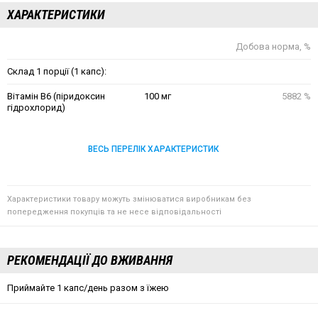
ХАРАКТЕРИСТИКИ
Добова норма, %
Склад 1 порції (1 капс):
Вітамін В6 (піридоксин
100 мг
5882 %
гідрохлорид)
ВЕСЬ ПЕРЕЛІК ХАРАКТЕРИСТИК
Характеристики товару можуть змінюватися виробникам без
попередження покупців та не несе відповідальності
РЕКОМЕНДАЦІЇ ДО ВЖИВАННЯ
Приймайте 1 капс/день разом з їжею