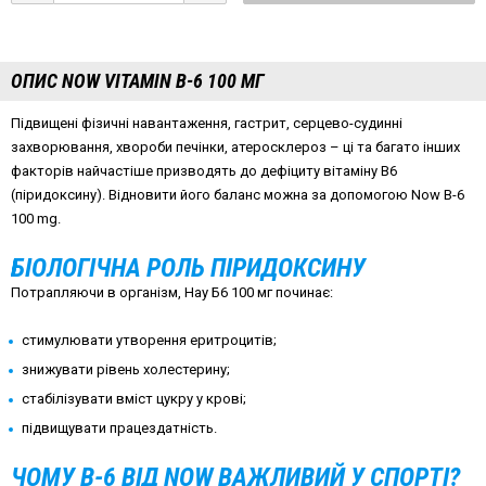
ОПИС NOW VITAMIN B-6 100 МГ
Підвищені фізичні навантаження, гастрит, серцево-судинні
захворювання, хвороби печінки, атеросклероз – ці та багато інших
факторів найчастіше призводять до дефіциту вітаміну В6
(піридоксину). Відновити його баланс можна за допомогою Now B-6
100 mg.
БІОЛОГІЧНА РОЛЬ ПІРИДОКСИНУ
Потрапляючи в організм, Нау Б6 100 мг починає:
стимулювати утворення еритроцитів;
знижувати рівень холестерину;
стабілізувати вміст цукру у крові;
підвищувати працездатність.
ЧОМУ B-6 ВІД NOW ВАЖЛИВИЙ У СПОРТІ?