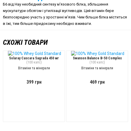
Б6 від Нау необхідний синтезу м'язового білка, збільшення
мускулатури обсягом і утилізації вуглеводів. Цей вітамін бере
безпосередню участь у зростанні м'язів. Чим більше білка міститься
в їжі, тим більше піридоксину необхідно вживати.
СХОЖІ ТОВАРИ
Solaray Cascara Sagrada 450 мг
Swanson Balance B-50 Complex
(100 капс)
(100 капс)
Вітаміни та мінерали
Вітаміни та мінерали
399 грн
469 грн