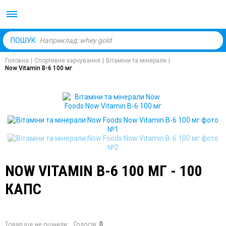
Body Market №1 магаз
ПОШУК
Головна
|
Спортивне харчування
|
Вітаміни та мінерали
|
Now Vitamin B-6 100 мг
NOW VITAMIN B-6 100 МГ - 100
КАПС
Товар ще не оцінили
Голосів:
0