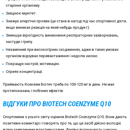
старіння організму.
Зміцнює імунітет.
Знижує алергічні прояви (це стане в нагоді під час спортивної дієти,
якщо виникає реакція на який-небудь продукт).
Зменшує вірогідність виникнення респіраторних захворювань,
застуди і грипу.
Незамінний при високогірних сходженнях, адже в таких умовах
організм відчуває перевантаження і недолік кисню.
Покращує настрій, мотивацію.
Сприяє концентрації.
Приймають Коензим Біотеч треба по 100-120 мг в день. Не має
протипоказань і побічних ефектів.
ВІДГУКИ ПРО BIOTECH COENZYME Q10
Спортсмени з усього світу оцінили Biotech Coenzyme Q10. Вони дають
позитивні коментарі і говорять про те, що це засіб дійсно володіє
всіма заявленими властивостями. Фахівці відзначають широку