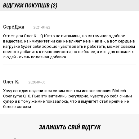
ВІДГУКИ ПОКУПЦІВ (2)
СерёДжа
2021-01-22
Ответ для Олег К. - Q10 это не витамины, но витаминоподобное
вещество, на иммунитет ни как не влияет не в + ни в -, а вот сердце в
нагрузке будет себя хорошо чувствовать и работать, может совсем
немного добавить к выносливости, но не более, а вот для пожилых
людей - очень полезная добавка.
Олег К.
2020-04-06
Хочу сегодня поделиться своим опытом использования Biotech
Coenzyme Q10. Пью эти витамины регулярно, чувствую себя с ними
супер и к тому же мне показалось, что и имунитет стал крепче, не
болею совсем.
ЗАЛИШІТЬ СВІЙ ВІДГУК