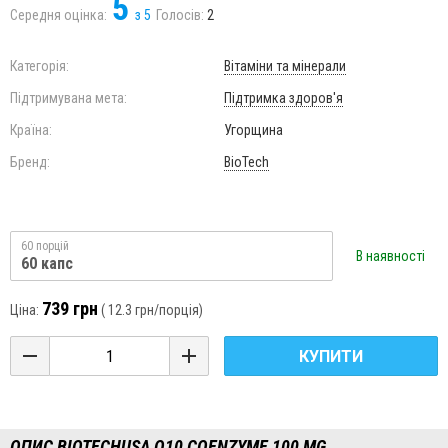
5
Середня оцінка:
з
5
Голосів:
2
Категорія:
Вітаміни та мінерали
Підтримувана мета:
Підтримка здоров'я
Країна:
Угорщина
Бренд:
BioTech
60 порцій
В наявності
60 капс
739 грн
Ціна:
(
12.3 грн
/порція)
КУПИТИ
ОПИС BIOTECHUSA Q10 COENZYME 100 MG