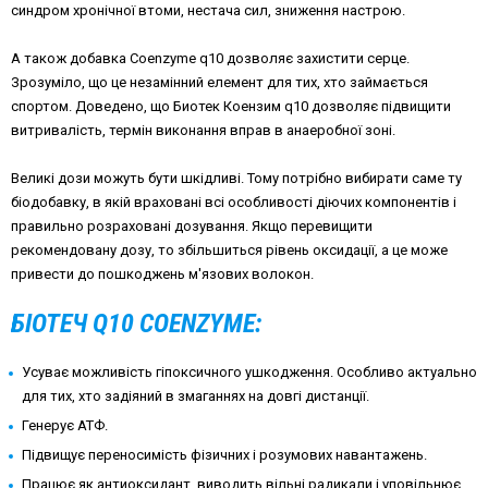
синдром хронічної втоми, нестача сил, зниження настрою.
А також добавка Coenzyme q10 дозволяє захистити серце.
Зрозуміло, що це незамінний елемент для тих, хто займається
спортом. Доведено, що Биотек Коензим q10 дозволяє підвищити
витривалість, термін виконання вправ в анаеробної зоні.
Великі дози можуть бути шкідливі. Тому потрібно вибирати саме ту
біодобавку, в якій враховані всі особливості діючих компонентів і
правильно розраховані дозування. Якщо перевищити
рекомендовану дозу, то збільшиться рівень оксидації, а це може
привести до пошкоджень м'язових волокон.
БІОТЕЧ Q10 COENZYME:
Усуває можливість гіпоксичного ушкодження. Особливо актуально
для тих, хто задіяний в змаганнях на довгі дистанції.
Генерує АТФ.
Підвищує переносимість фізичних і розумових навантажень.
Працює як антиоксидант, виводить вільні радикали і уповільнює