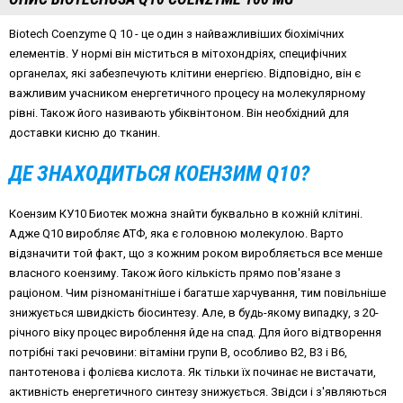
Biotech Coenzyme Q 10 - це один з найважливіших біохімічних
елементів. У нормі він міститься в мітохондріях, специфічних
органелах, які забезпечують клітини енергією. Відповідно, він є
важливим учасником енергетичного процесу на молекулярному
рівні. Також його називають убіквінтоном. Він необхідний для
доставки кисню до тканин.
ДЕ ЗНАХОДИТЬСЯ КОЕНЗИМ Q10?
Коензим КУ10 Биотек можна знайти буквально в кожній клітині.
Адже Q10 виробляє АТФ, яка є головною молекулою. Варто
відзначити той факт, що з кожним роком виробляється все менше
власного коензиму. Також його кількість прямо пов'язане з
раціоном. Чим різноманітніше і багатше харчування, тим повільніше
знижується швидкість біосинтезу. Але, в будь-якому випадку, з 20-
річного віку процес вироблення йде на спад. Для його відтворення
потрібні такі речовини: вітаміни групи В, особливо В2, В3 і В6,
пантотенова і фолієва кислота. Як тільки їх починає не вистачати,
активність енергетичного синтезу знижується. Звідси і з'являються