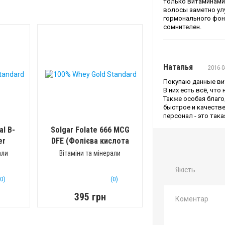
только витаминами,
волосы заметно улу
гормонального фона
сомнителен.
Наталья
2016-0
Покупаю данные ви
В них есть всё, что
Также особая благо
быстрое и качеств
персонал - это так
al B-
Solgar Folate 666 MCG
er
DFE (Фолієва кислота
400 MCG)
(250 таб)
али
Вітаміни та мінерали
Якість
(0)
(0)
395 грн