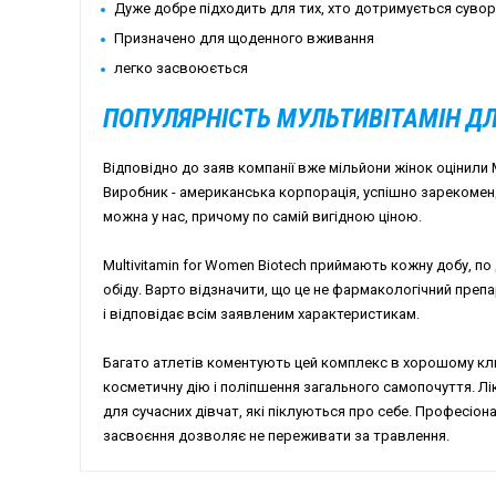
Дуже добре підходить для тих, хто дотримується суворо
Призначено для щоденного вживання
легко засвоюється
ПОПУЛЯРНІСТЬ МУЛЬТИВІТАМІН ДЛ
Відповідно до заяв компанії вже мільйони жінок оцінили 
Виробник - американська корпорація, успішно зарекомен
можна у нас, причому по самій вигідною ціною.
Multivitamin for Women Biotech приймають кожну добу, по 
обіду. Варто відзначити, що це не фармакологічний препа
і відповідає всім заявленим характеристикам.
Багато атлетів коментують цей комплекс в хорошому клю
косметичну дію і поліпшення загального самопочуття. Лік
для сучасних дівчат, які піклуються про себе. Професіон
засвоєння дозволяє не переживати за травлення.