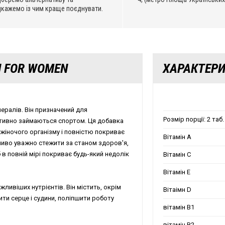
дкажемо із чим краще поєднувати.
N FOR WOMEN
ХАРАКТЕР
нералів.
Він призначений для
Розмір порції: 2 таб.
ктивно займаються спортом. Ця добавка
жіночого організму і повністю покриває
Вітамін А
иво уважно стежити за станом здоров'я,
б в повній мірі покриває будь-який недолік
Вітамін С
Вітамін Е
жливіших нутрієнтів. Він містить, окрім
Вітаімн D
ити серце і судини, поліпшити роботу
вітамін В1
вітамін В2