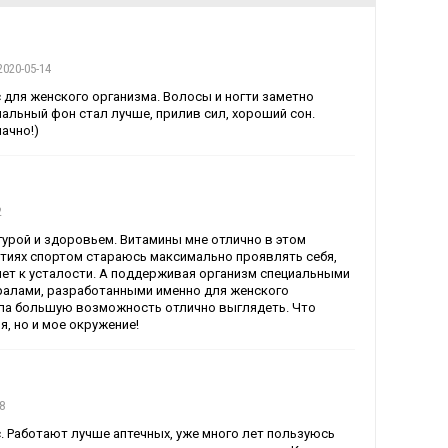
2020-05-14
для женского организма. Волосы и ногти заметно
альный фон стал лучше, прилив сил, хороший сон.
ачно!)
2
гурой и здоровьем. Витамины мне отлично в этом
ятиях спортом стараюсь максимально проявлять себя,
чет к усталости. А поддерживая организм специальными
ралами, разработанными именно для женского
ила большую возможность отлично выглядеть. Что
я, но и мое окружение!
8
. Работают лучше аптечных, уже много лет пользуюсь