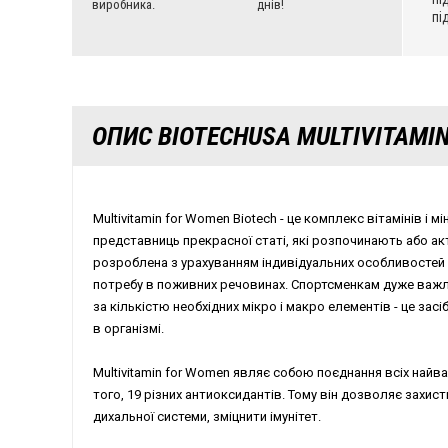
виробника.
днів!
пі
ОПИС BIOTECHUSA MULTIVITAMI
Multivitamin for Women Biotech
-
це
комплекс
вітамінів
і
мі
представниць прекрасної статі, які розпочинають або а
розроблена з урахуванням індивідуальних особливостей 
потребу в поживних речовинах. Спортсменкам дуже важл
за кількістю необхідних мікро і макро елементів - це засі
в організмі.
Multivitamin for Women являє собою поєднання всіх найва
того, 19 різних антиоксидантів. Тому він дозволяє захист
дихальної системи, зміцнити імунітет.