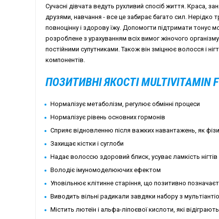
Сучасні дівчата ведуть рухливий спосіб життя. Краса, зан
друзями, навчання - все це забирає багато сил. Нерідко 
повноцінну і здорову їжу. Допомогти підтримати тонус мо
розроблене з урахуванням всіх вимог жіночого організму. 
постійними супутниками. Також він зміцнює волосся і ніг
компонентів.
ПОЗИТИВНІ ЯКОСТІ MULTIVITAMIN 
Нормалізує метаболізм, регулює обмінні процеси
Нормалізує рівень основних гормонів
Сприяє відновленню після важких навантажень, як фізи
Захищає кістки і суглоби
Надає волоссю здоровий блиск, усуває ламкість нігтів
Володіє імуномоделюючих ефектом
Уповільнює клітинне старіння, що позитивно позначаєт
Виводить вільні радикали завдяки набору з мультіанті
Містить лютеїн і альфа-ліпоєвої кислоти, які відіграю