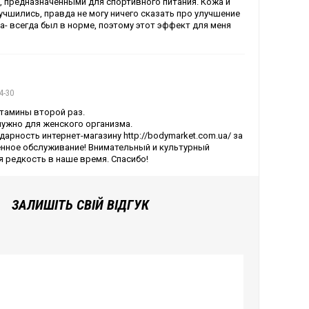
 предназначенными для спортивного питания. Кожа и
чшились, правда не могу ничего сказать про улучшение
- всегда был в норме, поэтому этот эффект для меня
4-30
тамины второй раз.
 нужно для женского организма.
дарность интернет-магазину http://bodymarket.com.ua/ за
енное обслуживание! Внимательный и культурный
ая редкость в наше время. Спасибо!
ЗАЛИШІТЬ СВІЙ ВІДГУК