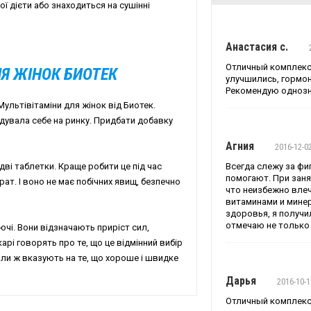
ї дієти або знаходиться на сушінні
Анастасия с.
Отличный комплекс 
Я ЖІНОК БИОТЕК
улучшились, гормон
Рекомендую однозн
Мультівітаміни для жінок від Биотек.
дувала себе на ринку. Придбати добавку
Агния
2016-12-0
дві таблетки. Краще робити це під час
Всегда слежу за фи
помогают. При зан
рат. І воно не має побічних явищ, безпечно
что неизбежно вле
витаминами и мине
здоровья, я получ
отмечаю не только 
чі. Вони відзначають приріст сил,
арі говорять про те, що це відмінний вибір
али ж вказують на те, що хороше і швидке
Дарья
2016-10-1
Отличный комплекс