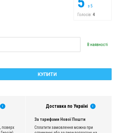
5
з
5
Голосів:
4
В наявності
КУПИТИ
Доставка по Україні
i
i
За тарифами Нової Пошти
, поверх
Сплатити замовлення можна при
 Героїв)
отриманні або за передоплатою на