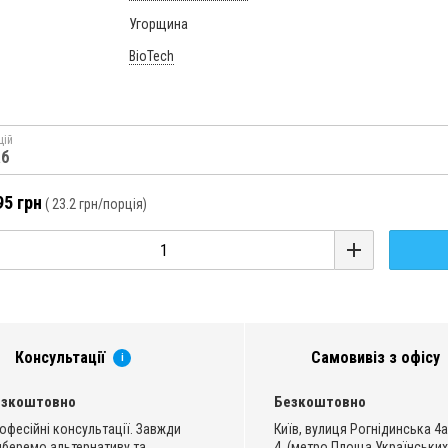
Угорщина
BioTech
цій
аб
95 грн
(
23.2 грн
/порція)
Консультації
Самовивіз з офісу
i
езкоштовно
Безкоштовно
офесійні консультації. Завжди
Київ, вулиця Рогнідинська 4а
дберемо альтернативу та
4, (метро Площа Українських