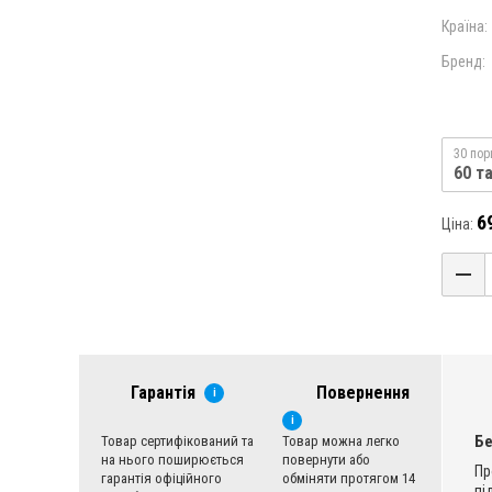
Країна:
Бренд:
30 пор
60 т
6
Ціна:
Гарантія
Повернення
i
i
Б
Товар сертифікований та
Товар можна легко
на нього поширюється
повернути або
Пр
гарантія офіційного
обміняти протягом 14
пі