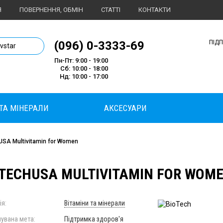
Я
ПОВЕРНЕННЯ, ОБМІН
СТАТТІ
КОНТАКТИ
1 магазин спортивного харчування
(096) 0-3333-69
ПІД
ivstar
Пн-Пт: 9:00 - 19:00
Сб: 10:00 - 18:00
Нд: 10:00 - 17:00
 ТА МІНЕРАЛИ
АКСЕСУАРИ
USA Multivitamin for Women
TECHUSA MULTIVITAMIN FOR WOMEN
ія:
Вітаміни та мінерали
увана мета:
Підтримка здоров'я