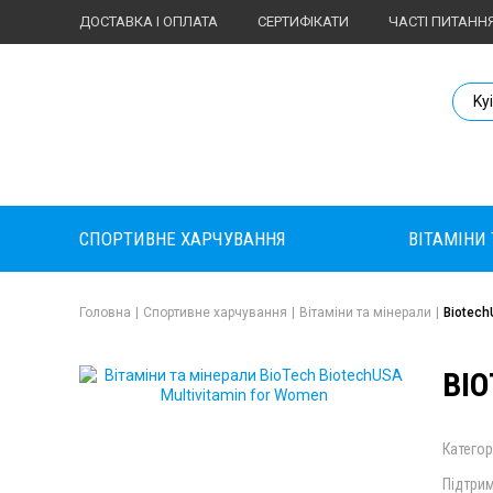
ДОСТАВКА І ОПЛАТА
СЕРТИФІКАТИ
ЧАСТІ ПИТАНН
Body Market №
Ky
СПОРТИВНЕ ХАРЧУВАННЯ
ВІТАМІНИ
Головна
|
Спортивне харчування
|
Вітаміни та мінерали
|
Biotech
BIO
Категор
Підтрим