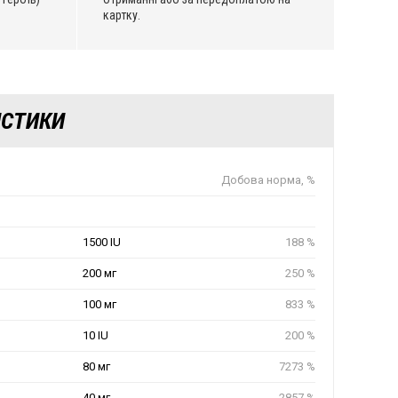
картку.
ИСТИКИ
Добова норма, %
1500 IU
188 %
200 мг
250 %
100 мг
833 %
10 IU
200 %
80 мг
7273 %
40 мг
2857 %