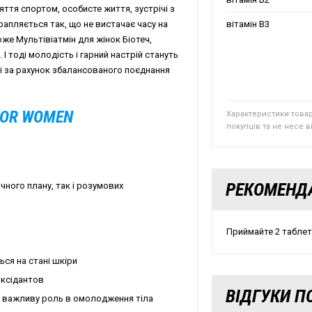
яття спортом, особисте життя, зустрічі з
трапляється так, що не вистачає часу на
вітамін В3
же Мультівіатмін для жінок Біотеч,
І тоді молодість і гарний настрій стануть
ті за рахунок збалансованого поєднання
FOR WOMEN
Характеристики това
покупців та не несе 
РЕКОМЕНД
чного плану, так і розумових
Приймайте 2 таблетк
ься на стані шкіри
оксідантов
ВІДГУКИ ПО
ть важливу роль в омолодження тіла