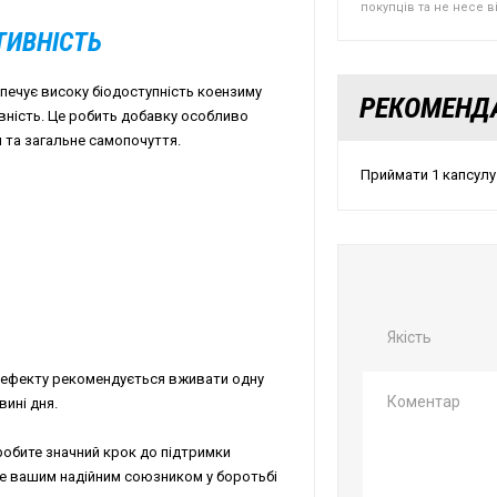
покупців та не несе 
ТИВНІСТЬ
зпечує високу біодоступність коензиму
РЕКОМЕНД
вність. Це робить добавку особливо
 та загальне самопочуття.
Приймати 1 капсулу
Якість
 ефекту рекомендується вживати одну
ині дня.
зробите значний крок до підтримки
не вашим надійним союзником у боротьбі