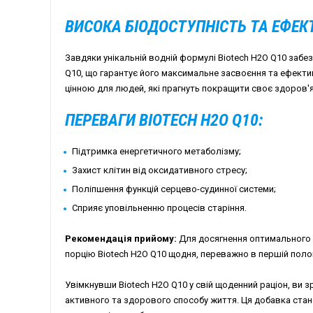
ВИСОКА БІОДОСТУПНІСТЬ ТА ЕФЕК
Завдяки унікальній водній формулі Biotech H2O Q10 забе
Q10, що гарантує його максимальне засвоєння та ефекти
цінною для людей, які прагнуть покращити своє здоров'я
ПЕРЕВАГИ BIOTECH H2O Q10:
Підтримка енергетичного метаболізму;
Захист клітин від оксидативного стресу;
Поліпшення функцій серцево-судинної системи;
Сприяє уповільненню процесів старіння.
Рекомендація прийому:
Для досягнення оптимального
порцію Biotech H2O Q10 щодня, переважно в першій полов
Увімкнувши Biotech H2O Q10 у свій щоденний раціон, ви 
активного та здорового способу життя. Ця добавка ста