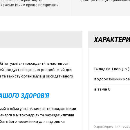
дкажемо із чим краще поєднувати.
ХАРАКТЕР
бі потужні антиоксидантні властивості
Склад на 1 порцію (1
 Цей продукт спеціально розроблений для
і та захисту організму від оксидативного
водорозчинний кое
вітамін С
АШОГО ЗДОРОВ'Я
омий своїми унікальними антиоксидантними
енергії в мітохондріях та захищає клітини
бить його незамінним для підтримки
Характеристики това