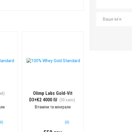
Olimp Labs Gold-Vit
аб)
D3+K2 4000 IU
(30 капс)
али
Вітаміни та мінерали
(0)
(0)