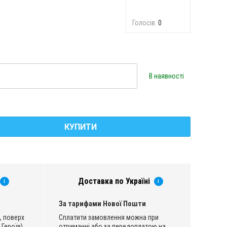
Голосів:
0
В наявності
КУПИТИ
Доставка по Україні
i
i
За тарифами Нової Пошти
, поверх
Сплатити замовлення можна при
 Героїв)
отриманні або за передоплатою на