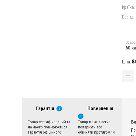
Країна:
Бренд:
60 пор
60 к
8
Ціна:
Гарантія
Повернення
i
i
Б
Товар сертифікований та
Товар можна легко
на нього поширюється
повернути або
Пр
гарантія офіційного
обміняти протягом 14
пі