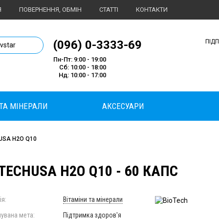
Я
ПОВЕРНЕННЯ, ОБМІН
СТАТТІ
КОНТАКТИ
1 магазин спортивного харчування
(096) 0-3333-69
ПІД
ivstar
Пн-Пт: 9:00 - 19:00
Сб: 10:00 - 18:00
Нд: 10:00 - 17:00
 ТА МІНЕРАЛИ
АКСЕСУАРИ
hUSA H2O Q10
TECHUSA H2O Q10 - 60 КАПС
ія:
Вітаміни та мінерали
увана мета:
Підтримка здоров'я