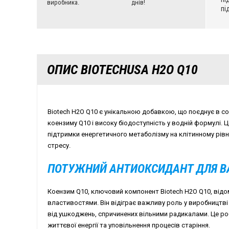
виробника.
днів!
пі
ОПИС BIOTECHUSA H2O Q10
Biotech H2O Q10 є унікальною добавкою, що поєднує в со
коензиму Q10 і високу біодоступність у водній формулі.
підтримки енергетичного метаболізму на клітинному рівн
стресу.
ПОТУЖНИЙ АНТИОКСИДАНТ ДЛЯ В
Коензим Q10, ключовий компонент Biotech H2O Q10, від
властивостями. Він відіграє важливу роль у виробництві 
від ушкоджень, спричинених вільними радикалами. Це ро
життєвої енергії та уповільнення процесів старіння.