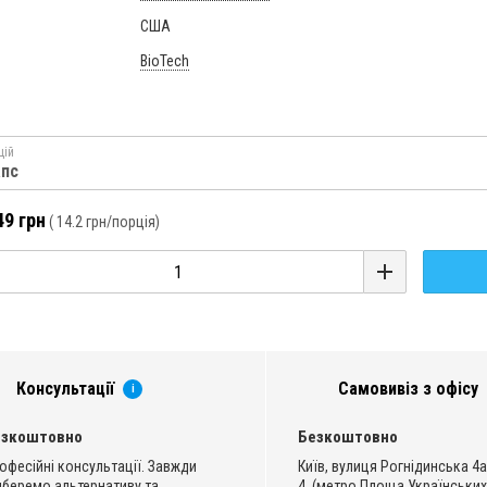
США
BioTech
цій
апс
49 грн
(
14.2 грн
/порція)
Консультації
Самовивіз з офісу
i
езкоштовно
Безкоштовно
офесійні консультації. Завжди
Київ, вулиця Рогнідинська 4а
дберемо альтернативу та
4, (метро Площа Українських