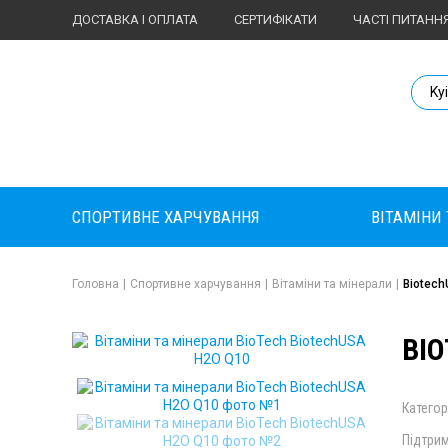
ДОСТАВКА І ОПЛАТА
СЕРТИФІКАТИ
ЧАСТІ ПИТАНН
Body Market №
Ky
СПОРТИВНЕ ХАРЧУВАННЯ
ВІТАМІНИ
Головна
|
Спортивне харчування
|
Вітаміни та мінерали
|
Biotec
BIO
Категор
Підтрим