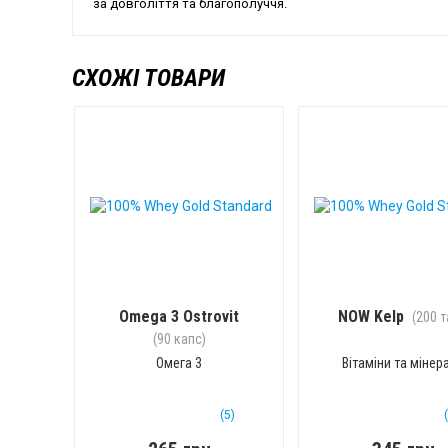
за довголіття та благополуччя.
СХОЖІ ТОВАРИ
Omega 3 Ostrovit
NOW Kelp
(200 т
(90 капс)
Омега 3
Вітаміни та мінер
(5)