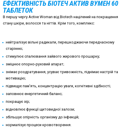
ЕФЕКТИВНІСТЬ БІОТЕЧ АКТИВ ВУМЕН 60
ТАБЛЕТОК
В першу чергу Active Woman від Biotech націлений на покращення
стану шкіри, волосся та нігтів. Крім того, комплекс:
нейтралізує вільні радикали, перешкоджаючи передчасному
старінню;
стимулює спалювання зайвого жирового прошарку;
зміцнює опорно-руховий апарат;
знімає роздратування, усуває тривожність, піднімає настрій та
мотивацію;
підвищує пам'ять, концентрацію уваги, когнітивні здібності;
заповнює енергетичний баланс;
покращує зір;
відновлює функції щитовидної залози;
збільшує опірність організму до інфекцій;
нормалізує процеси кровотворення.