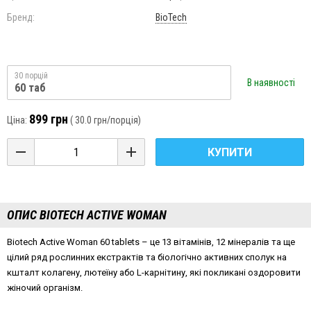
Бренд:
BioTech
30 порцій
В наявності
60 таб
899 грн
Ціна:
(
30.0 грн
/порція)
КУПИТИ
ОПИС BIOTECH ACTIVE WOMAN
Biotech Active Woman 60 tablets – це 13 вітамінів, 12 мінералів та ще
цілий ряд рослинних екстрактів та біологічно активних сполук на
кшталт колагену, лютеїну або L-карнітину, які покликані оздоровити
жіночий організм.