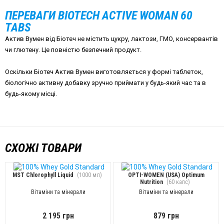
ПЕРЕВАГИ BIOTECH ACTIVE WOMAN 60
TABS
Актив Вумен від Біотеч не містить цукру, лактози, ГМО, консервантів
чи глютену. Це повністю безпечний продукт.
Оскільки Біотеч Актив Вумен виготовляється у формі таблеток,
біологічно активну добавку зручно приймати у будь-який час та в
будь-якому місці.
СХОЖІ ТОВАРИ
MST Chlorophyll Liquid
(1000 мл)
OPTI-WOMEN (USA) Optimum
Nutrition
(60 капс)
Вітаміни та мінерали
Вітаміни та мінерали
2 195 грн
879 грн